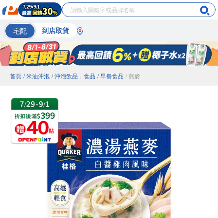
宅配
到店取貨
首頁
/ 米油沖泡
/ 沖泡飲品．食品
/ 早餐食品
/ 燕麥