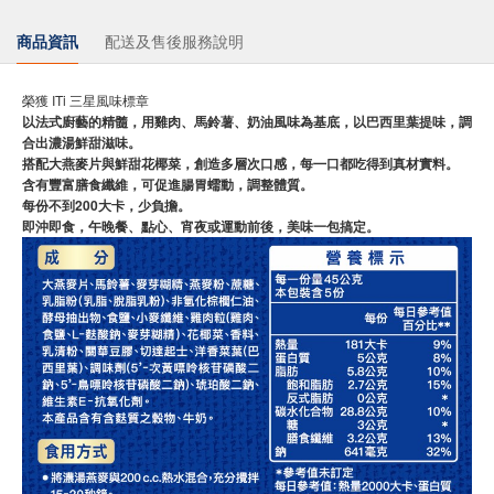
商品資訊
配送及售後服務說明
榮獲 ITi 三星風味標章
以法式廚藝的精髓，用雞肉、馬鈴薯、奶油風味為基底，以巴西里葉提味，調
合出濃湯鮮甜滋味。
搭配大燕麥片與鮮甜花椰菜，創造多層次口感，每㇐口都吃得到真材實料。
含有豐富膳食纖維，可促進腸胃蠕動，調整體質。
每份不到200大卡，少負擔。
即沖即食，午晚餐、點心、宵夜或運動前後，美味一包搞定。