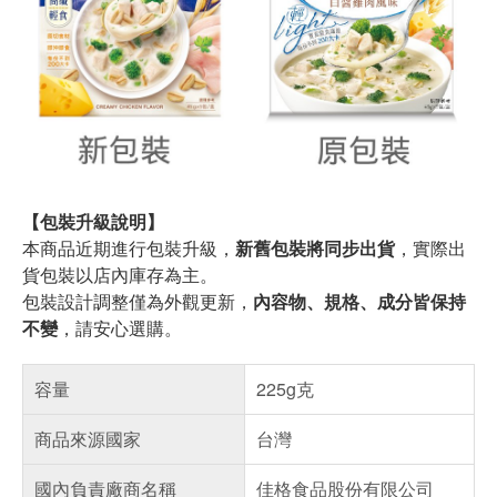
【包裝升級說明】
本商品近期進行包裝升級，
新舊包裝將同步出貨
，實際出
貨包裝以店內庫存為主。
包裝設計調整僅為外觀更新，
內容物、規格、成分皆保持
不變
，請安心選購。
容量
225g克
商品來源國家
台灣
國內負責廠商名稱
佳格食品股份有限公司