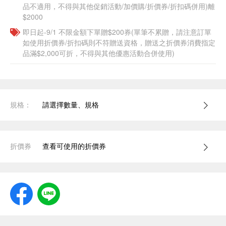
品不適用，不得與其他促銷活動/加價購/折價券/折扣碼併用)離
$2000
即日起-9/1 不限金額下單贈$200券(單筆不累贈，請注意訂單
如使用折價券/折扣碼則不符贈送資格，贈送之折價券消費指定
品滿$2,000可折，不得與其他優惠活動合併使用)
規格：
請選擇數量、規格
折價券
查看可使用的折價券