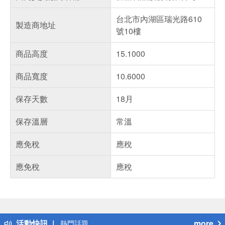
台北市內湖區瑞光路610
製造商地址
號10樓
商品高度
15.1000
商品寬度
10.6000
保存天數
18月
保存溫層
常溫
應免稅
應稅
應免稅
應稅
偏遠地區配送
詐騙網頁！請小心！
得獎公告
活動快訊
more
熱門話題