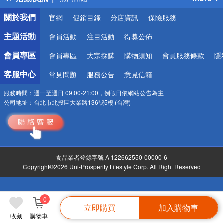
銀行優惠
關於我們
官網
促銷目錄
分店資訊
保險服務
偏遠地區配送
詐騙網頁！請小心！
主題活動
會員活動
注目活動
得獎公佈
會員專區
會員專區
大宗採購
購物須知
會員服務條款
隱
客服中心
常見問題
服務公告
意見信箱
服務時間：
週一至週日 09:00-21:00，例假日依網站公告為主
公司地址：
台北市北投區大業路136號5樓 (台灣)
食品業者登錄字號 A-122662550-00000-6
Copyright©2026 Uni-Prosperity Lifestyle Corp. All Right Reserved
0
立即購買
加入購物車
收藏
購物車