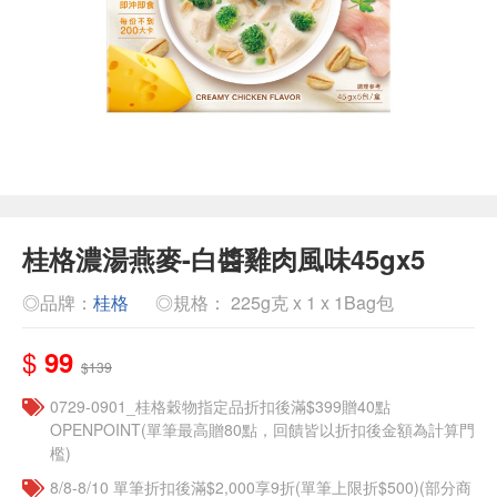
桂格濃湯燕麥-白醬雞肉風味45gx5
◎品牌：
桂格
◎規格： 225g克 x 1 x 1Bag包
$
99
$139
0729-0901_桂格穀物指定品折扣後滿$399贈40點
OPENPOINT(單筆最高贈80點，回饋皆以折扣後金額為計算門
檻)
8/8-8/10 單筆折扣後滿$2,000享9折(單筆上限折$500)(部分商