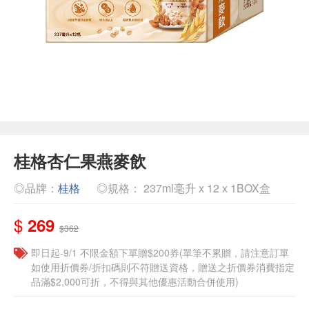
桂格杏仁果燕麥飲
◎品牌：
桂格
◎規格： 237ml毫升 x 12 x 1BOX盒
$
269
$362
即日起-9/1 不限金額下單贈$200券(單筆不累贈，請注意訂單
如使用折價券/折扣碼則不符贈送資格，贈送之折價券消費指定
品滿$2,000可折，不得與其他優惠活動合併使用)