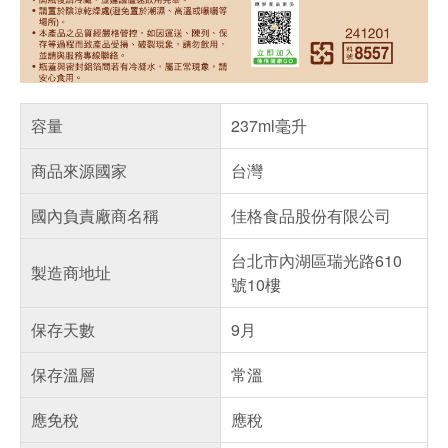
容量
237ml毫升
商品來源國家
台灣
國內負責廠商名稱
佳格食品股份有限公司
台北市內湖區瑞光路610
製造商地址
號10樓
保存天數
9月
保存溫層
常溫
應免稅
應稅