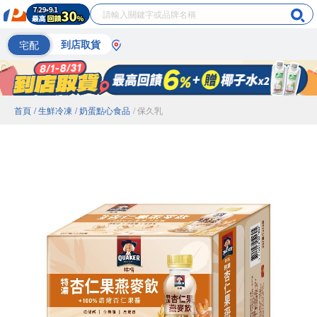
宅配
到店取貨
首頁
/ 生鮮冷凍
/ 奶蛋點心食品
/ 保久乳