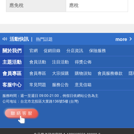
應免稅
應稅
偏遠地區配送
詐騙網頁！請小心！
得獎公告
活動快訊
more
熱門話題
銀行優惠
關於我們
官網
促銷目錄
分店資訊
保險服務
偏遠地區配送
詐騙網頁！請小心！
主題活動
會員活動
注目活動
得獎公佈
會員專區
會員專區
大宗採購
購物須知
會員服務條款
隱
客服中心
常見問題
服務公告
意見信箱
服務時間：
週一至週日 09:00-21:00，例假日依網站公告為主
公司地址：
台北市北投區大業路136號5樓 (台灣)