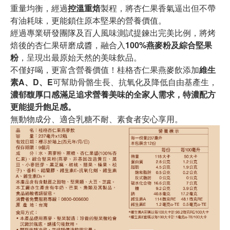
重量均衡，經過
控溫重焙
製程，將杏仁果香氣逼出但不帶
有油耗味，更能鎖住原本堅果的營養價值。
經過專業研發團隊及百人風味測試提鍊出完美比例，將烤
焙後的杏仁果研磨成醬，融合入
100%燕麥粉及綜合堅果
粉
，呈現出最原始天然的美味飲品。
不僅好喝，更富含營養價值！桂格杏仁果燕麥飲添加
維生
素A、D、E
可幫助骨骼生長、抗氧化及降低自由基產生，
濃郁馥厚口感滿足追求營養美味的全家人需求，特濃配方
更能提升飽足感。
無動物成分、適合乳糖不耐、素食者安心享用。