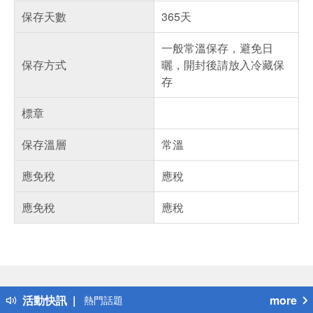
保存天數
365天
一般常溫保存，避免日
保存方式
曬，開封後請放入冷藏保
存
標章
保存溫層
常溫
應免稅
應稅
應免稅
應稅
偏遠地區配送
詐騙網頁！請小心！
得獎公告
活動快訊
more
熱門話題