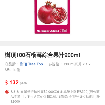
樹頂100石榴莓綜合果汁200ml
◎品牌：
樹頂 Tree Top
◎規格： 200ml毫升 x 1 x
6Bottle瓶
$
132
$150
8/8-8/10 單筆折扣後滿$2,000享9折(單筆上限折$500)(部分商
品不適用，不得與其他促銷活動/加價購/折價券/折扣碼併用)離
$2000