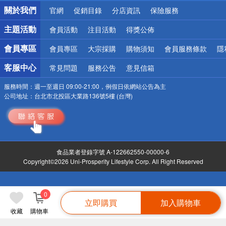
銀行優惠
關於我們
官網
促銷目錄
分店資訊
保險服務
偏遠地區配送
詐騙網頁！請小心！
主題活動
會員活動
注目活動
得獎公佈
會員專區
會員專區
大宗採購
購物須知
會員服務條款
隱
客服中心
常見問題
服務公告
意見信箱
服務時間：
週一至週日 09:00-21:00，例假日依網站公告為主
公司地址：
台北市北投區大業路136號5樓 (台灣)
食品業者登錄字號 A-122662550-00000-6
Copyright©2026 Uni-Prosperity Lifestyle Corp. All Right Reserved
0
立即購買
加入購物車
收藏
購物車