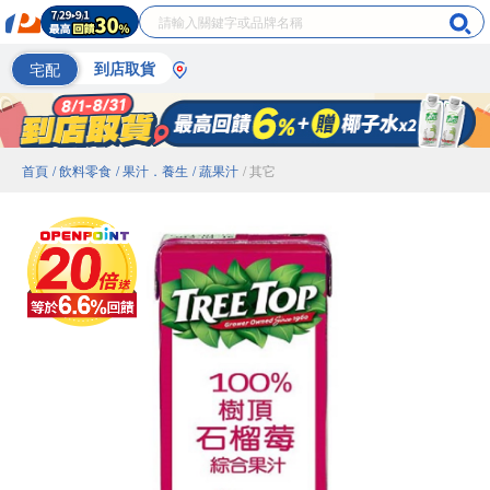
宅配
到店取貨
首頁
/ 飲料零食
/ 果汁．養生
/ 蔬果汁
/ 其它