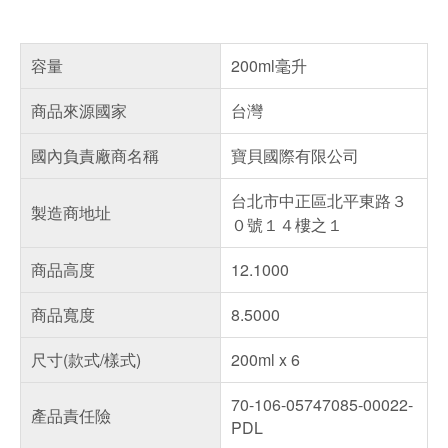
容量
200ml毫升
商品來源國家
台灣
國內負責廠商名稱
寶貝國際有限公司
台北市中正區北平東路３
製造商地址
０號１４樓之１
商品高度
12.1000
商品寬度
8.5000
尺寸(款式/樣式)
200ml x 6
70-106-05747085-00022-
產品責任險
PDL