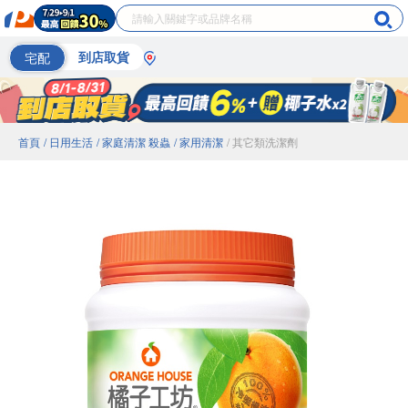
宅配
到店取貨
首頁
/ 日用生活
/ 家庭清潔 殺蟲
/ 家用清潔
/ 其它類洗潔劑