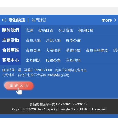
偏遠地區配送
詐騙網頁！請小心！
得獎公告
活動快訊
more
熱門話題
銀行優惠
關於我們
官網
促銷目錄
分店資訊
保險服務
偏遠地區配送
詐騙網頁！請小心！
主題活動
會員活動
注目活動
得獎公佈
會員專區
會員專區
大宗採購
購物須知
會員服務條款
隱
客服中心
常見問題
服務公告
意見信箱
服務時間：
週一至週日 09:00-21:00，例假日依網站公告為主
公司地址：
台北市北投區大業路136號5樓 (台灣)
食品業者登錄字號 A-122662550-00000-6
Copyright©2026 Uni-Prosperity Lifestyle Corp. All Right Reserved