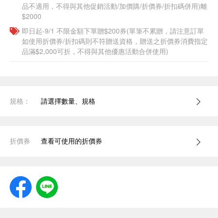
品不適用，不得與其他促銷活動/加價購/折價券/折扣碼併用)離
$2000
即日起-9/1 不限金額下單贈$200券(單筆不累贈，請注意訂單
如使用折價券/折扣碼則不符贈送資格，贈送之折價券消費指定
品滿$2,000可折，不得與其他優惠活動合併使用)
規格：
請選擇數量、規格
折價券
查看可使用的折價券