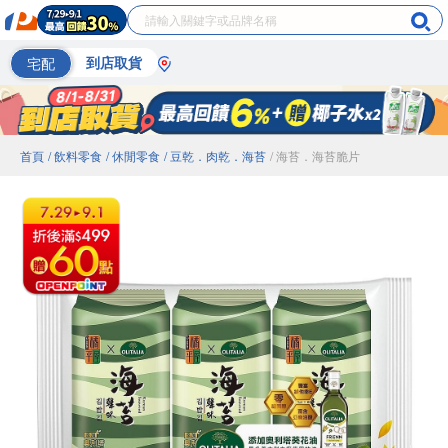
宅配
到店取貨
首頁
/ 飲料零食
/ 休閒零食
/ 豆乾．肉乾．海苔
/ 海苔．海苔脆片