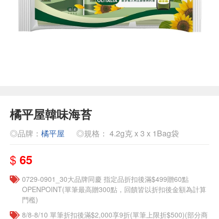
橘平屋韓味海苔
◎品牌：
橘平屋
◎規格： 4.2g克 x 3 x 1Bag袋
$
65
0729-0901_30大品牌同慶 指定品折扣後滿$499贈60點
OPENPOINT(單筆最高贈300點，回饋皆以折扣後金額為計算
門檻)
8/8-8/10 單筆折扣後滿$2,000享9折(單筆上限折$500)(部分商