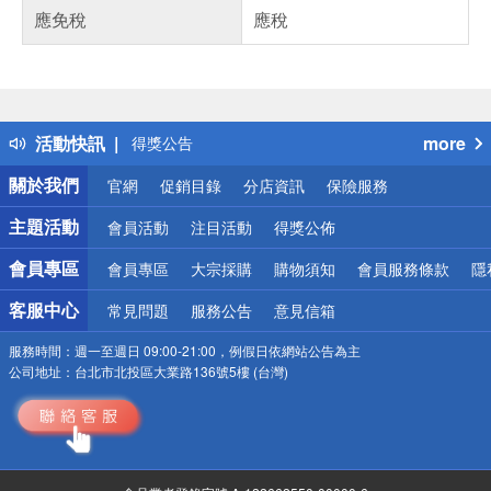
應免稅
應稅
偏遠地區配送
詐騙網頁！請小心！
得獎公告
活動快訊
more
熱門話題
銀行優惠
關於我們
官網
促銷目錄
分店資訊
保險服務
偏遠地區配送
詐騙網頁！請小心！
主題活動
會員活動
注目活動
得獎公佈
會員專區
會員專區
大宗採購
購物須知
會員服務條款
隱
客服中心
常見問題
服務公告
意見信箱
服務時間：
週一至週日 09:00-21:00，例假日依網站公告為主
公司地址：
台北市北投區大業路136號5樓 (台灣)