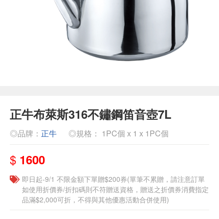
正牛布萊斯316不鏽鋼笛音壺7L
◎品牌：
正牛
◎規格： 1PC個 x 1 x 1PC個
$
1600
即日起-9/1 不限金額下單贈$200券(單筆不累贈，請注意訂單
如使用折價券/折扣碼則不符贈送資格，贈送之折價券消費指定
品滿$2,000可折，不得與其他優惠活動合併使用)