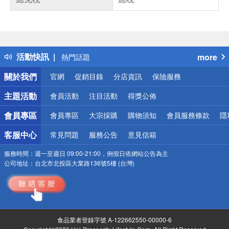
偏遠地區配送
詐騙網頁！請小心！
得獎公告
活動快訊
more
熱門話題
銀行優惠
關於我們
官網
促銷目錄
分店資訊
保險服務
偏遠地區配送
詐騙網頁！請小心！
主題活動
會員活動
注目活動
得獎公佈
會員專區
會員專區
大宗採購
購物須知
會員服務條款
隱
客服中心
常見問題
服務公告
意見信箱
服務時間：
週一至週日 09:00-21:00，例假日依網站公告為主
公司地址：
台北市北投區大業路136號5樓 (台灣)
食品業者登錄字號 A-122662550-00000-6