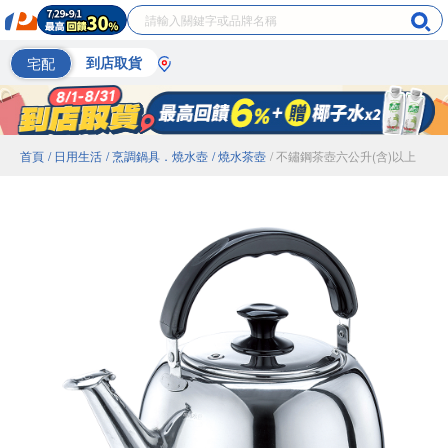
宅配
到店取貨
首頁
/ 日用生活
/ 烹調鍋具．燒水壺
/ 燒水茶壺
/ 不鏽鋼茶壺六公升(含)以上