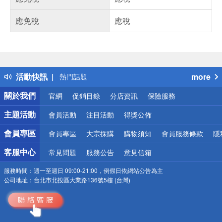
應免稅
應稅
偏遠地區配送
詐騙網頁！請小心！
得獎公告
活動快訊
more
熱門話題
銀行優惠
關於我們
官網
促銷目錄
分店資訊
保險服務
偏遠地區配送
詐騙網頁！請小心！
主題活動
會員活動
注目活動
得獎公佈
會員專區
會員專區
大宗採購
購物須知
會員服務條款
隱
客服中心
常見問題
服務公告
意見信箱
服務時間：
週一至週日 09:00-21:00，例假日依網站公告為主
公司地址：
台北市北投區大業路136號5樓 (台灣)