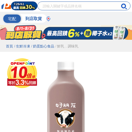
宅配
到店取貨
首頁
/ 生鮮冷凍
/ 奶蛋點心食品
/ 鮮乳．調味乳