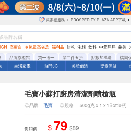
萬家福服務
PROSPERITY PLAZA APP下載
IGN
高蛋白
冷氣最高省萬
福利品
餅乾
泡麵
飲料
中元拜拜
義美
海苔
城
品牌旗艦館
買一送一
第二件五折
點數加碼送
檔期
泡
生活家電
熱門3C
美妝個清
嬰童保健
毛寶小蘇打廚房清潔劑噴槍瓶
◎品牌：
毛寶
◎規格： 500g克 x 1 x 1Bottle瓶
79
$
$89
促銷價