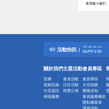
食用級小蘇打
偏遠地區配
詐騙網頁！
得獎公告
活動快訊
熱門話題
銀行優惠
偏遠地區配
關於我們
主題活動
會員專區
詐騙網頁！
官網
會員活動
會員專區
促銷目錄
注目活動
大宗採購
分店資訊
得獎公佈
購物須知
保險服務
會員服務條款
隱私權政策
退貨須知