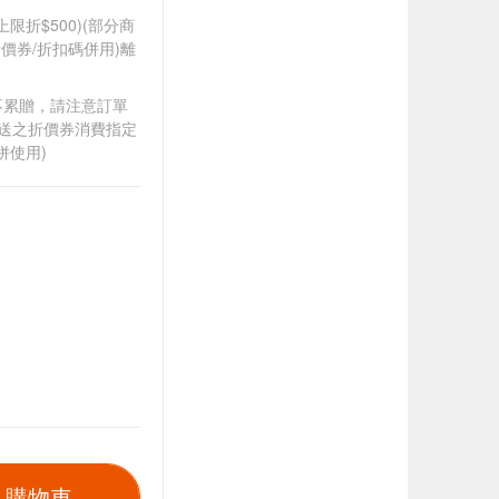
筆上限折$500)(部分商
價券/折扣碼併用)離
筆不累贈，請注意訂單
贈送之折價券消費指定
併使用)
入購物車