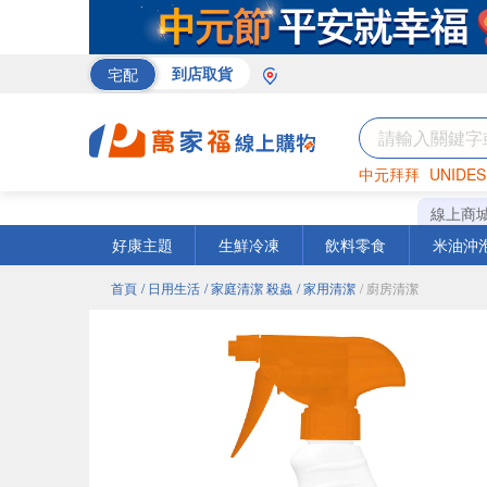
宅配
到店取貨
中元拜拜
UNIDES
巧克力
罐頭
咖啡
線上商
好康主題
生鮮冷凍
飲料零食
米油沖
首頁
/ 日用生活
/ 家庭清潔 殺蟲
/ 家用清潔
/ 廚房清潔