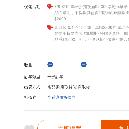
促銷活動
8/8-8/10 單筆折扣後滿$2,000享9折(單
品不適用，不得與其他促銷活動/加價購/折
$2000
即日起-9/1 不限金額下單贈$200券(單
如使用折價券/折扣碼則不符贈送資格，
品滿$2,000可折，不得與其他優惠活動合
數量
訂單類型
一般訂單
出貨方式
宅配/到店取貨/超商取貨
折價券
查看適用折價券
立即購買
加