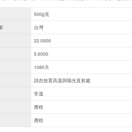
500g克
家
台灣
22.0000
5.6000
1080天
請勿放置高溫與陽光直射處
常溫
應稅
應稅