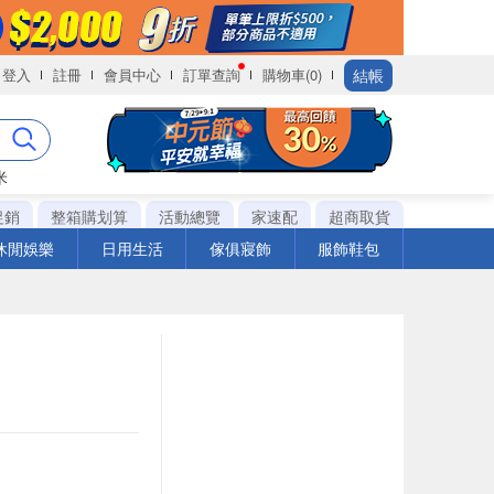
結帳
登入
註冊
會員中心
訂單查詢
購物車(0)
米
促銷
整箱購划算
活動總覽
家速配
超商取貨
休閒娛樂
日用生活
傢俱寢飾
服飾鞋包