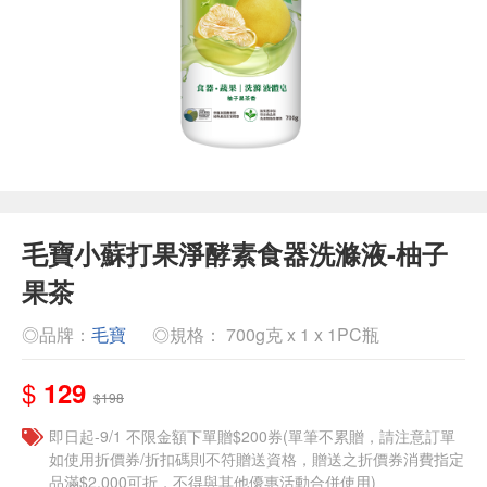
毛寶小蘇打果淨酵素食器洗滌液-柚子
果茶
◎品牌：
毛寶
◎規格： 700g克 x 1 x 1PC瓶
$
129
$198
即日起-9/1 不限金額下單贈$200券(單筆不累贈，請注意訂單
如使用折價券/折扣碼則不符贈送資格，贈送之折價券消費指定
品滿$2,000可折，不得與其他優惠活動合併使用)