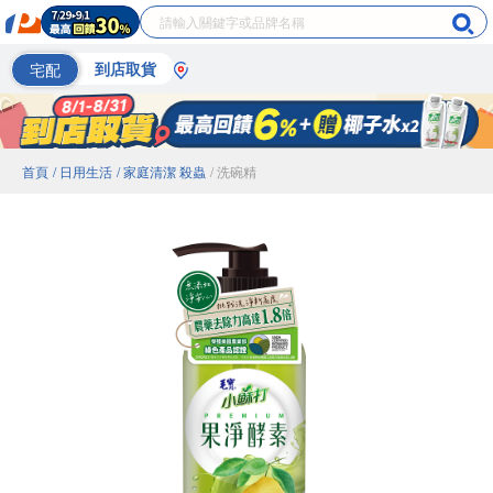
宅配
到店取貨
首頁
/ 日用生活
/ 家庭清潔 殺蟲
/ 洗碗精