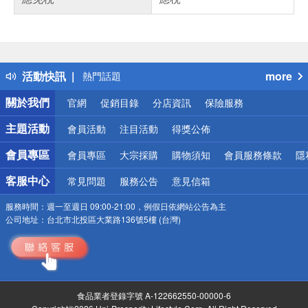
偏遠地區配送
詐騙網頁！請小心！
得獎公告
活動快訊
more
熱門話題
銀行優惠
關於我們
官網
促銷目錄
分店資訊
保險服務
偏遠地區配送
詐騙網頁！請小心！
主題活動
會員活動
注目活動
得獎公佈
會員專區
會員專區
大宗採購
購物須知
會員服務條款
隱
客服中心
常見問題
服務公告
意見信箱
服務時間：
週一至週日 09:00-21:00，例假日依網站公告為主
公司地址：
台北市北投區大業路136號5樓 (台灣)
食品業者登錄字號 A-122662550-00000-6