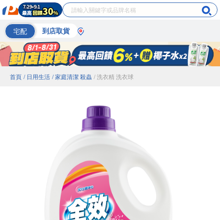
宅配
到店取貨
首頁
/ 日用生活
/ 家庭清潔 殺蟲
/ 洗衣精 洗衣球