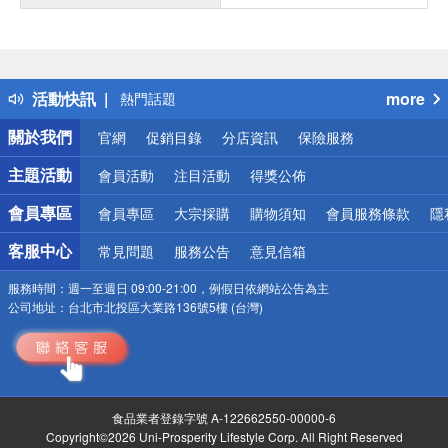
偏遠地區配送
詐騙網頁！請小心！
得獎公告
活動快訊
more
熱門話題
銀行優惠
關於我們
官網
促銷目錄
分店資訊
保險服務
偏遠地區配送
詐騙網頁！請小心！
主題活動
會員活動
注目活動
得獎公佈
會員專區
會員專區
大宗採購
購物須知
會員服務條款
隱
客服中心
常見問題
服務公告
意見信箱
服務時間：
週一至週日 09:00-21:00，例假日依網站公告為主
公司地址：
台北市北投區大業路136號5樓 (台灣)
食品業者登錄字號 A-122662550-00000-6
Copyright©2026 Uni-Prosperity Lifestyle Corp. All Right Reserved