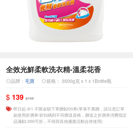
全效光鮮柔軟洗衣精-溫柔花香
◎品牌：
毛寶
◎規格： 3500g克 x 1 x 1Bottle瓶
$
139
$158
即日起-9/1 不限金額下單贈$200券(單筆不累贈，請注意訂單
如使用折價券/折扣碼則不符贈送資格，贈送之折價券消費指定
品滿$2,000可折，不得與其他優惠活動合併使用)