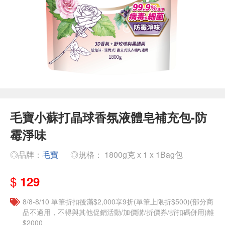
毛寶小蘇打晶球香氛液體皂補充包-防
霉淨味
◎品牌：
毛寶
◎規格： 1800g克 x 1 x 1Bag包
$
129
8/8-8/10 單筆折扣後滿$2,000享9折(單筆上限折$500)(部分商
品不適用，不得與其他促銷活動/加價購/折價券/折扣碼併用)離
$2000