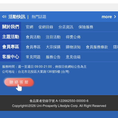
詐騙網頁！請小心！
得獎公告
活動快訊
more
熱門話題
銀行優惠
關於我們
官網
促銷目錄
分店資訊
保險服務
偏遠地區配送
詐騙網頁！請小心！
主題活動
會員活動
注目活動
得獎公佈
會員專區
會員專區
大宗採購
購物須知
會員服務條款
隱
客服中心
常見問題
服務公告
意見信箱
服務時間：
週一至週日 09:00-21:00，例假日依網站公告為主
公司地址：
台北市北投區大業路136號5樓 (台灣)
食品業者登錄字號 A-122662550-00000-6
Copyright©2026 Uni-Prosperity Lifestyle Corp. All Right Reserved