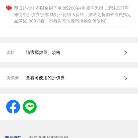
即日起-9/1 不限金額下單贈$200券(單筆不累贈，請注意訂單
如使用折價券/折扣碼則不符贈送資格，贈送之折價券消費指定
品滿$2,000可折，不得與其他優惠活動合併使用)
規格：
請選擇數量、規格
折價券
查看可使用的折價券
商品資訊
配送及售後服務說明