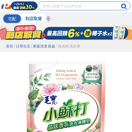
宅配
到店取貨
首頁
/ 日用生活
/ 家庭清潔 殺蟲
/ 洗衣精 洗衣球