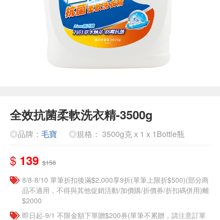
全效抗菌柔軟洗衣精-3500g
◎品牌：
毛寶
◎規格： 3500g克 x 1 x 1Bottle瓶
$
139
$158
8/8-8/10 單筆折扣後滿$2,000享9折(單筆上限折$500)(部分商
品不適用，不得與其他促銷活動/加價購/折價券/折扣碼併用)離
$2000
即日起-9/1 不限金額下單贈$200券(單筆不累贈，請注意訂單