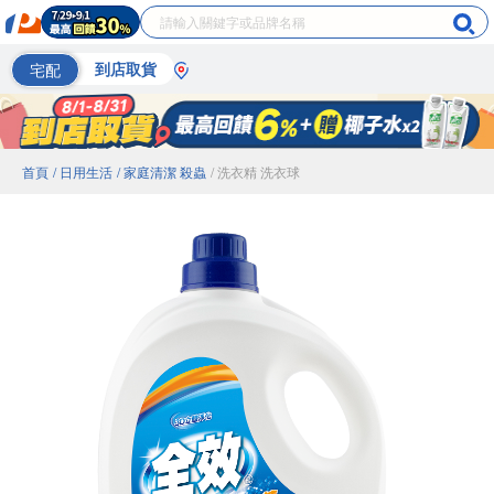
宅配
到店取貨
首頁
/ 日用生活
/ 家庭清潔 殺蟲
/ 洗衣精 洗衣球