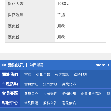
保存天數
1080天
保存溫層
常溫
應免稅
應稅
應免稅
應稅
偏遠地區配送
詐騙網頁！請小心！
得獎公告
活動快訊
more
熱門話題
銀行優惠
關於我們
官網
促銷目錄
分店資訊
保險服務
偏遠地區配送
詐騙網頁！請小心！
主題活動
會員活動
注目活動
得獎公佈
會員專區
會員專區
大宗採購
購物須知
會員服務條款
隱
客服中心
常見問題
服務公告
意見信箱