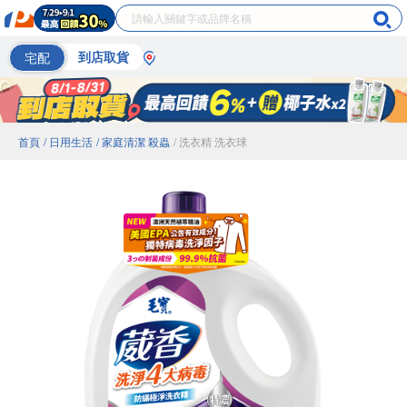
宅配
到店取貨
首頁
/ 日用生活
/ 家庭清潔 殺蟲
/ 洗衣精 洗衣球