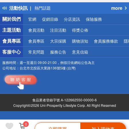
得獎公告
活動快訊
more
熱門話題
銀行優惠
關於我們
官網
促銷目錄
分店資訊
保險服務
偏遠地區配送
詐騙網頁！請小心！
主題活動
會員活動
注目活動
得獎公佈
會員專區
會員專區
大宗採購
購物須知
會員服務條款
隱
客服中心
常見問題
服務公告
意見信箱
服務時間：
週一至週日 09:00-21:00，例假日依網站公告為主
公司地址：
台北市北投區大業路136號5樓 (台灣)
食品業者登錄字號 A-122662550-00000-6
Copyright©2026 Uni-Prosperity Lifestyle Corp. All Right Reserved
0
立即購買
加入購物車