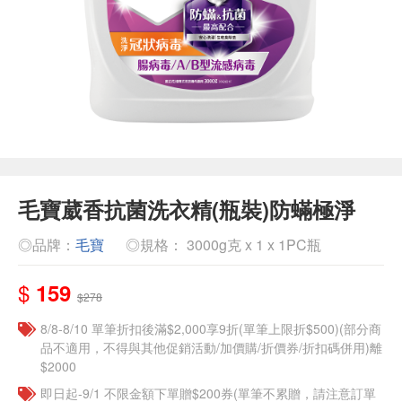
毛寶葳香抗菌洗衣精(瓶裝)防蟎極淨
◎品牌：
毛寶
◎規格： 3000g克 x 1 x 1PC瓶
$
159
$278
8/8-8/10 單筆折扣後滿$2,000享9折(單筆上限折$500)(部分商
品不適用，不得與其他促銷活動/加價購/折價券/折扣碼併用)離
$2000
即日起-9/1 不限金額下單贈$200券(單筆不累贈，請注意訂單