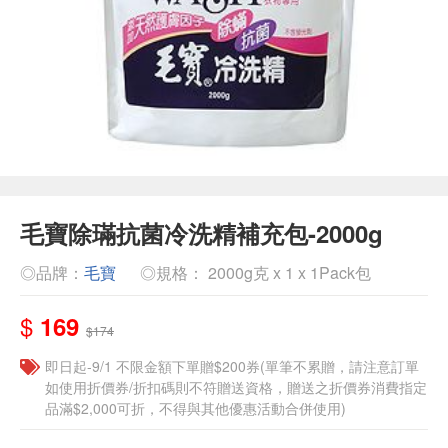
毛寶除璊抗菌冷洗精補充包-2000g
◎品牌：
毛寶
◎規格： 2000g克 x 1 x 1Pack包
$
169
$174
即日起-9/1 不限金額下單贈$200券(單筆不累贈，請注意訂單
如使用折價券/折扣碼則不符贈送資格，贈送之折價券消費指定
品滿$2,000可折，不得與其他優惠活動合併使用)