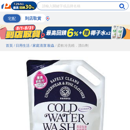
宅配
到店取貨
首頁
/ 日用生活
/ 家庭清潔 殺蟲
/ 柔軟冷洗精．漂白劑