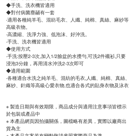
◆手洗、洗衣機皆適用
◆對付病菌塵鬴有一套
‧適用各種純羊毛、混紡毛衣、人纖、純棉、真絲、麻紗等
高級衣物。
‧高濃縮、洗淨力強、低泡沫、好沖洗。
‧手洗、洗衣機皆適用
◆使用方式
‧手洗:按壓2-3次,加入1/2臉盆的水攪勻,可洗2件襯衫,只要
浸泡3分鐘，再用清水沖洗2-3次即可
◆適用範圍
‧各種適合水洗之純羊毛、混紡的毛衣,人纖、純棉、真絲、
麻紗、針織等高級心愛衣物,也適合各式的貼身衣物及泳衣
※ 製造日期與有效期限，商品成分與適用注意事項皆標示
於包裝或產品中
※ 本產品網頁因拍攝關係，圖檔略有差異，實際以廠商出
貨為主
※ 本產品文案若有變動敬請參照實際商品為準