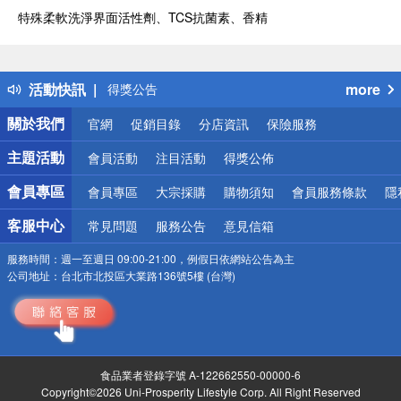
特殊柔軟洗淨界面活性劑、TCS抗菌素、香精
偏遠地區配送
詐騙網頁！請小心！
得獎公告
活動快訊
more
熱門話題
銀行優惠
關於我們
官網
促銷目錄
分店資訊
保險服務
偏遠地區配送
詐騙網頁！請小心！
主題活動
會員活動
注目活動
得獎公佈
會員專區
會員專區
大宗採購
購物須知
會員服務條款
隱
客服中心
常見問題
服務公告
意見信箱
服務時間：
週一至週日 09:00-21:00，例假日依網站公告為主
公司地址：
台北市北投區大業路136號5樓 (台灣)
食品業者登錄字號 A-122662550-00000-6
Copyright©2026 Uni-Prosperity Lifestyle Corp. All Right Reserved