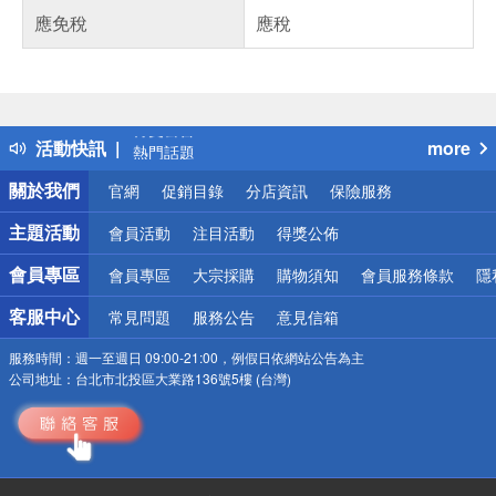
應免稅
應稅
偏遠地區配送
詐騙網頁！請小心！
得獎公告
活動快訊
more
熱門話題
銀行優惠
關於我們
官網
促銷目錄
分店資訊
保險服務
偏遠地區配送
詐騙網頁！請小心！
主題活動
會員活動
注目活動
得獎公佈
會員專區
會員專區
大宗採購
購物須知
會員服務條款
隱
客服中心
常見問題
服務公告
意見信箱
服務時間：
週一至週日 09:00-21:00，例假日依網站公告為主
公司地址：
台北市北投區大業路136號5樓 (台灣)