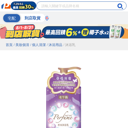
宅配
到店取貨
首頁
/ 美妝個清
/ 個人清潔
/ 沐浴用品
/ 沐浴乳