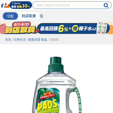
宅配
到店取貨
首頁
/ 日用生活
/ 家庭清潔 殺蟲
/ 洗碗精