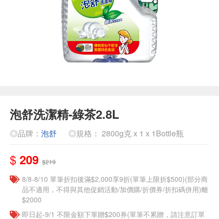
泡舒洗潔精-綠茶2.8L
◎品牌：
泡舒
◎規格： 2800g克 x 1 x 1Bottle瓶
$
209
$219
8/8-8/10 單筆折扣後滿$2,000享9折(單筆上限折$500)(部分商
品不適用，不得與其他促銷活動/加價購/折價券/折扣碼併用)離
$2000
即日起-9/1 不限金額下單贈$200券(單筆不累贈，請注意訂單