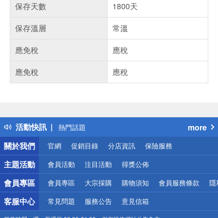
保存天數
1800天
保存溫層
常溫
應免稅
應稅
應免稅
應稅
偏遠地區配送
詐騙網頁！請小心！
得獎公告
活動快訊
more
熱門話題
銀行優惠
關於我們
官網
促銷目錄
分店資訊
保險服務
偏遠地區配送
詐騙網頁！請小心！
主題活動
會員活動
注目活動
得獎公佈
會員專區
會員專區
大宗採購
購物須知
會員服務條款
隱
客服中心
常見問題
服務公告
意見信箱