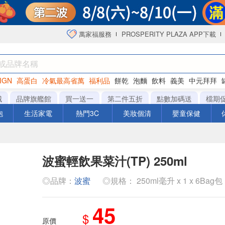
萬家福服務
PROSPERITY PLAZA APP下載
IGN
高蛋白
冷氣最高省萬
福利品
餅乾
泡麵
飲料
義美
中元拜拜
咖啡
城
品牌旗艦館
買一送一
第二件五折
點數加碼送
檔期
泡
生活家電
熱門3C
美妝個清
嬰童保健
波蜜輕飲果菜汁(TP) 250ml
◎品牌：
波蜜
◎規格： 250ml毫升 x 1 x 6Bag包
45
$
原價