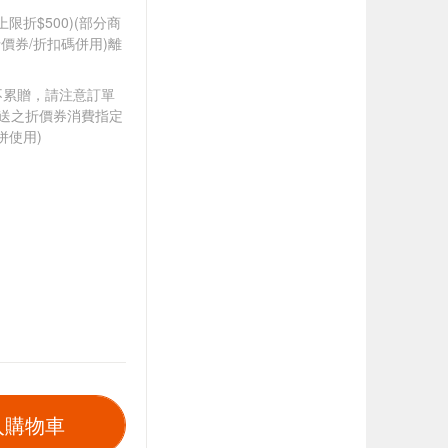
筆上限折$500)(部分商
價券/折扣碼併用)離
筆不累贈，請注意訂單
贈送之折價券消費指定
併使用)
入購物車