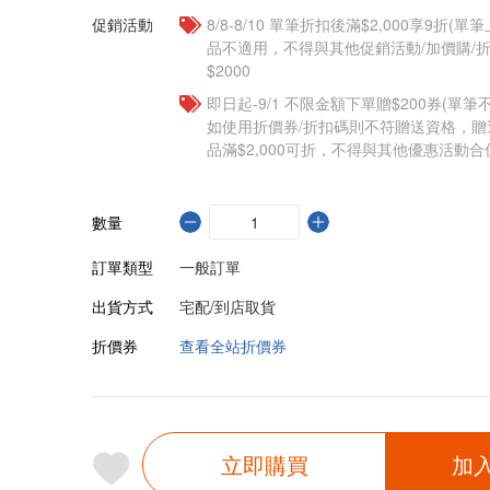
促銷活動
8/8-8/10 單筆折扣後滿$2,000享9折(單
品不適用，不得與其他促銷活動/加價購/折
$2000
即日起-9/1 不限金額下單贈$200券(單
如使用折價券/折扣碼則不符贈送資格，
品滿$2,000可折，不得與其他優惠活動合
數量
訂單類型
一般訂單
出貨方式
宅配/到店取貨
折價券
查看全站折價券
立即購買
加