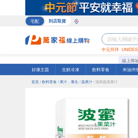
宅配
到店取貨
中元拜拜
UNIDES
米
巧克力
衛生紙
線上商
好康主題
生鮮冷凍
飲料零食
米油沖
首頁
/ 飲料零食
/ 果汁．養生
/ 蔬果汁
/ 混和蔬菜果汁