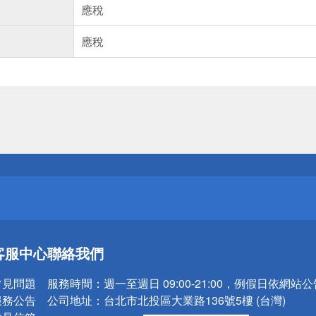
應稅
應稅
送
請小心！
送
客服中心
聯絡我們
請小心！
常見問題
服務時間：
週一至週日 09:00-21:00，例假日依網站
服務公告
公司地址：
台北市北投區大業路136號5樓 (台灣)