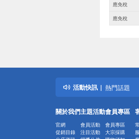
應免稅
應免稅
偏遠地區配
詐騙網頁！
得獎公告
活動快訊
熱門話題
銀行優惠
偏遠地區配
關於我們
主題活動
會員專區
詐騙網頁！
官網
會員活動
會員專區
促銷目錄
注目活動
大宗採購