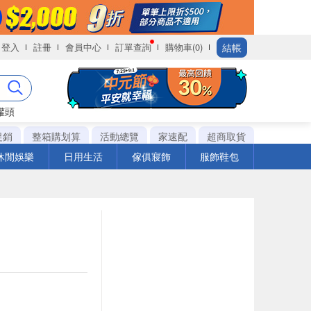
結帳
登入
註冊
會員中心
訂單查詢
購物車(0)
罐頭
促銷
整箱購划算
活動總覽
家速配
超商取貨
休閒娛樂
日用生活
傢俱寢飾
服飾鞋包