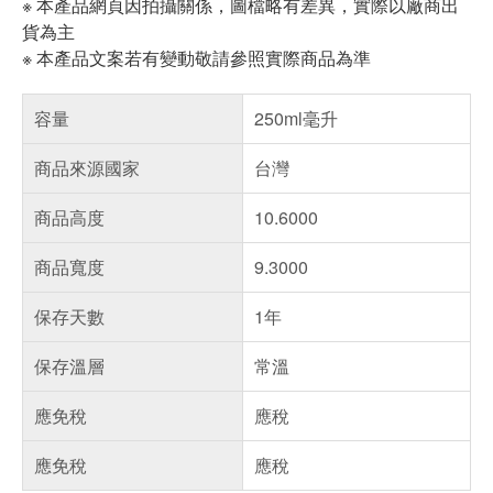
※ 本產品網頁因拍攝關係，圖檔略有差異，實際以廠商出
貨為主
※ 本產品文案若有變動敬請參照實際商品為準
容量
250ml毫升
商品來源國家
台灣
商品高度
10.6000
商品寬度
9.3000
保存天數
1年
保存溫層
常溫
應免稅
應稅
應免稅
應稅