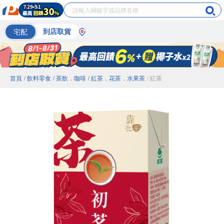
宅配
到店取貨
首頁
/ 飲料零食
/ 茶飲．咖啡
/ 紅茶．花茶．水果茶
/ 紅茶