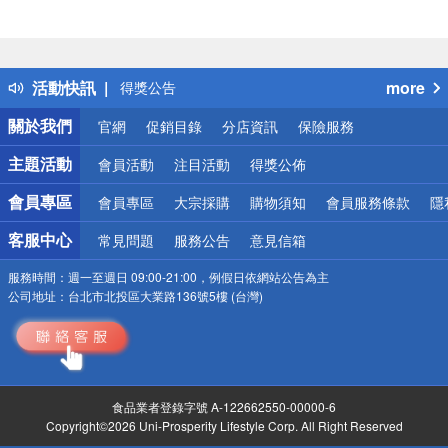
偏遠地區配送
詐騙網頁！請小心！
活動快訊
more
得獎公告
熱門話題
關於我們
官網
促銷目錄
分店資訊
保險服務
銀行優惠
偏遠地區配送
主題活動
會員活動
注目活動
得獎公佈
詐騙網頁！請小心！
會員專區
會員專區
大宗採購
購物須知
會員服務條款
隱
客服中心
常見問題
服務公告
意見信箱
服務時間：
週一至週日 09:00-21:00，例假日依網站公告為主
公司地址：
台北市北投區大業路136號5樓 (台灣)
食品業者登錄字號 A-122662550-00000-6
Copyright©2026 Uni-Prosperity Lifestyle Corp. All Right Reserved