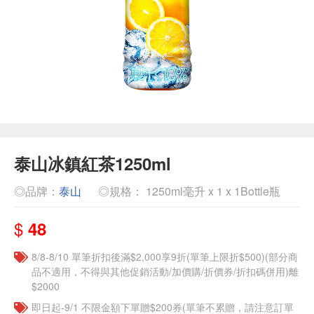
泰山冰鎮紅茶1250ml
◎品牌：
泰山
◎規格： 1250ml毫升 x 1 x 1Bottle瓶
$
48
8/8-8/10 單筆折扣後滿$2,000享9折(單筆上限折$500)(部分商
品不適用，不得與其他促銷活動/加價購/折價券/折扣碼併用)離
$2000
即日起-9/1 不限金額下單贈$200券(單筆不累贈，請注意訂單