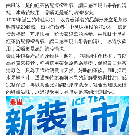
由風味十足的紅茶搭配檸檬香氣，讓口感呈現出果香的清
純，冰過後飲用，品嚐更是感到清涼暢快。
1992年誕生的泰山冰鎮，以青春洋溢的品牌形象立足茶飲
料市場20餘載，如同消費者心中臭味相投的好冰友，總是
情義相挺、互相扶持，給大家溫馨的感受。由風味十足的
紅茶搭配檸檬香氣，讓口感呈現出果香的清純，冰過後飲
用，品嚐更是感到清涼暢快。
泰山冰鎮從產品的原物料、製程、包裝到生產技術，皆以
高品質來控管，堅持選用茶葉原料為基礎，保留最自然茶
湯原色，只為了帶給消費者天然、好喝的茶飲。同時採用
水果鮮萃汁，透過獨特製程將水果的新鮮香氣與甘甜口感
完整保留，再以黃金比例調配原味茶湯，融合出難以忘懷
的酸甜滋味，冰過後飲用，品嚐更是感到清涼暢快。