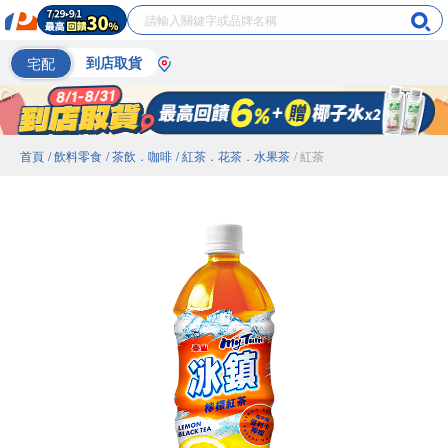
宅配
到店取貨
首頁
/ 飲料零食
/ 茶飲．咖啡
/ 紅茶．花茶．水果茶
/ 紅茶