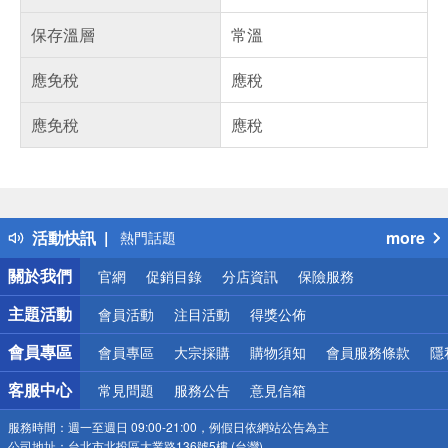
保存溫層
常溫
應免稅
應稅
應免稅
應稅
偏遠地區配送
詐騙網頁！請小心！
得獎公告
活動快訊
more
熱門話題
銀行優惠
關於我們
官網
促銷目錄
分店資訊
保險服務
偏遠地區配送
詐騙網頁！請小心！
主題活動
會員活動
注目活動
得獎公佈
會員專區
會員專區
大宗採購
購物須知
會員服務條款
隱
客服中心
常見問題
服務公告
意見信箱
服務時間：
週一至週日 09:00-21:00，例假日依網站公告為主
公司地址：
台北市北投區大業路136號5樓 (台灣)