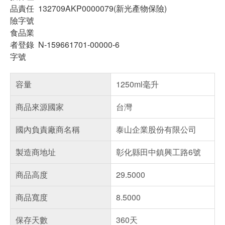
品責任
132709AKP0000079(新光產物保險)
險字號
食品業
者登錄
N-159661701-00000-6
字號
容量
1250ml毫升
商品來源國家
台灣
國內負責廠商名稱
泰山企業股份有限公司
製造商地址
彰化縣田中鎮興工路6號
商品高度
29.5000
商品寬度
8.5000
保存天數
360天