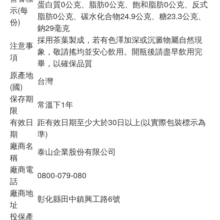
蛋白質0公克、脂肪0公克、飽和脂肪0公克、反式
示(每
脂肪0公克、碳水化合物24.9公克、糖23.3公克、
份)
鈉29毫克
採用茶葉製成，若有色澤加深或沉澱物屬自然現
注意事
象，敬請搖均並安心飲用。開瓶後請盡早飲用完
項
畢，以確保品質
原產地
台灣
(國)
保存期
常溫下1年
限
有效日
距有效日期至少大於30日以上(以實際包裝標示為
期
準)
廠商名
泰山企業股份有限公司
稱
廠商電
0800-079-080
話
廠商地
彰化縣田中鎮興工路6號
址
投保產