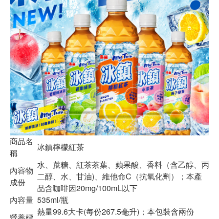
商品名
冰鎮檸檬紅茶
稱
水、蔗糖、紅茶茶葉、蘋果酸、香料（含乙醇、丙
內容物
二醇、水、甘油)、維他命C（抗氧化劑）；本產
成份
品含咖啡因20mg/100mL以下
內容量
535ml/瓶
熱量99.6大卡(每份267.5毫升)；本包裝含兩份
營養標