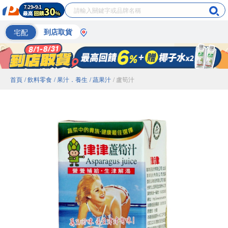
宅配
到店取貨
首頁
/ 飲料零食
/ 果汁．養生
/ 蔬果汁
/ 盧筍汁