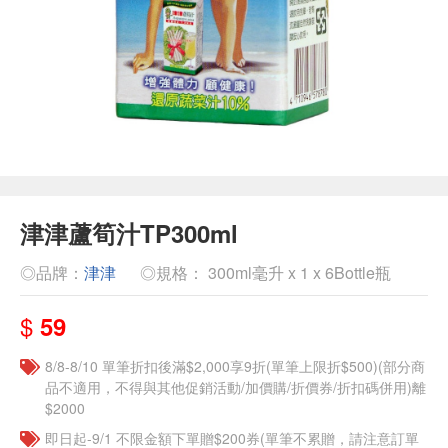
津津蘆筍汁TP300ml
◎品牌：
津津
◎規格： 300ml毫升 x 1 x 6Bottle瓶
$
59
8/8-8/10 單筆折扣後滿$2,000享9折(單筆上限折$500)(部分商
品不適用，不得與其他促銷活動/加價購/折價券/折扣碼併用)離
$2000
即日起-9/1 不限金額下單贈$200券(單筆不累贈，請注意訂單