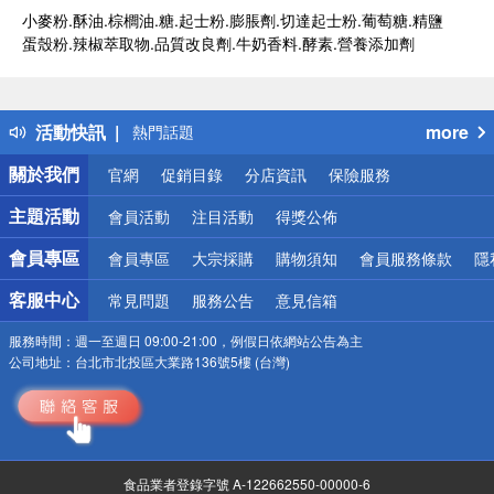
小麥粉.酥油.棕櫚油.糖.起士粉.膨脹劑.切達起士粉.葡萄糖.精鹽
蛋殼粉.辣椒萃取物.品質改良劑.牛奶香料.酵素.營養添加劑
偏遠地區配送
詐騙網頁！請小心！
得獎公告
活動快訊
more
熱門話題
銀行優惠
關於我們
官網
促銷目錄
分店資訊
保險服務
偏遠地區配送
詐騙網頁！請小心！
主題活動
會員活動
注目活動
得獎公佈
會員專區
會員專區
大宗採購
購物須知
會員服務條款
隱
客服中心
常見問題
服務公告
意見信箱
服務時間：
週一至週日 09:00-21:00，例假日依網站公告為主
公司地址：
台北市北投區大業路136號5樓 (台灣)
食品業者登錄字號 A-122662550-00000-6