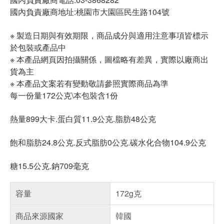
國內負責廠商地址:桃園市大園區民生路104號
※ 製造日期與有效期限，商品成分與適用注意事項皆標示
於包裝或產品中
※ 本產品網頁因拍攝關係，圖檔略有差異，實際以廠商出
貨為主
※ 本產品文案若有變動敬請參照實際商品為準
每一份量172公克\本包裝含1份
熱量899大卡.蛋白質11.9公克.脂肪48公克
飽和脂肪24.8公克.反式脂肪0公克.碳水化合物104.9公克
糖15.5公克.鈉709毫克
容量
172g克
商品來源國家
韓國