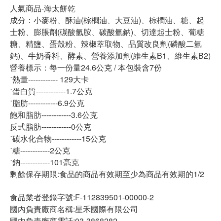
人氣商品-海太餅乾
成分：小麥粉、酥油(棕櫚油、大豆油)、棕櫚油、糖、起
士粉、膨脹劑(碳酸氫胺、碳酸氫鈉)、切達起士粉、葡糖
糖、精鹽、蛋殼粉、辣椒萃取物、品質改良劑(磷酸二氫
鈣)、牛奶香料、酵素、營養添加劑(維生素B1、維生素B2)
營養標示：每一份量24.6公克 / 本包裝含7份
˙熱量------------ 129大卡
˙蛋白質------------1.7公克
˙脂肪------------6.9公克
飽和脂肪------------3.6公克
反式脂肪------------0公克
˙碳水化合物------------15公克
˙糖------------2公克
˙鈉------------101毫克
剩餘保存期限:食品的商品有效期至少為商品有效期的1/2
食品業者登錄字號:F-112839501-00000-2
國內負責廠商名稱:星禾國際有限公司
國內負責廠商電話:03-3868282