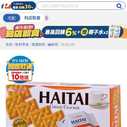
宅配
到店取貨
首頁
/ 飲料零食
/ 精選餅乾
/ 鹹餅乾
/ 其他口味