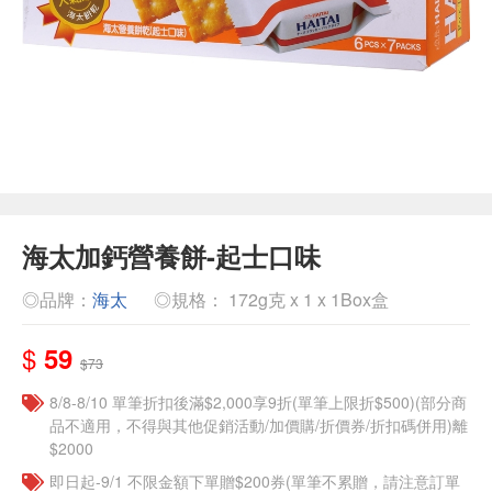
海太加鈣營養餅-起士口味
◎品牌：
海太
◎規格： 172g克 x 1 x 1Box盒
$
59
$73
8/8-8/10 單筆折扣後滿$2,000享9折(單筆上限折$500)(部分商
品不適用，不得與其他促銷活動/加價購/折價券/折扣碼併用)離
$2000
即日起-9/1 不限金額下單贈$200券(單筆不累贈，請注意訂單