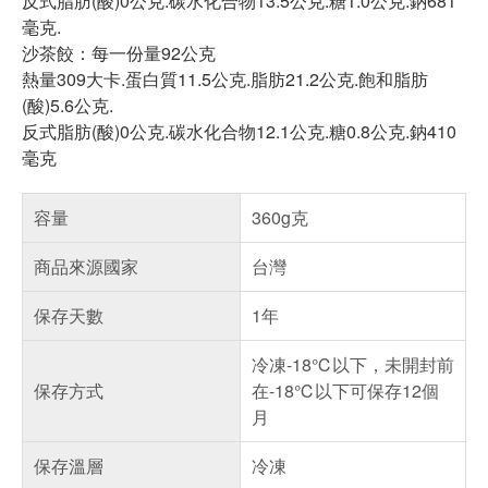
反式脂肪(酸)0公克.碳水化合物13.5公克.糖1.0公克.鈉681
毫克.
沙茶餃：每一份量92公克
熱量309大卡.蛋白質11.5公克.脂肪21.2公克.飽和脂肪
(酸)5.6公克.
反式脂肪(酸)0公克.碳水化合物12.1公克.糖0.8公克.鈉410
毫克
容量
360g克
商品來源國家
台灣
保存天數
1年
冷凍-18℃以下，未開封前
保存方式
在-18℃以下可保存12個
月
保存溫層
冷凍