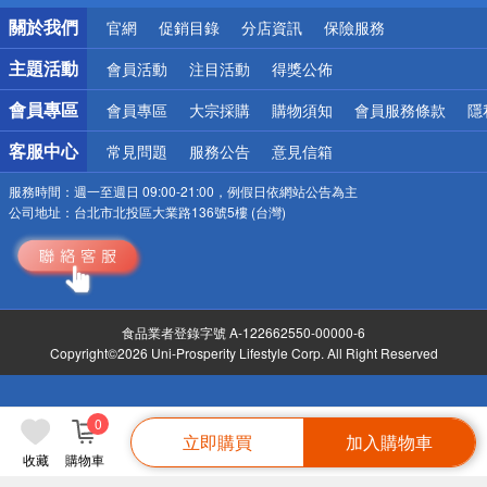
銀行優惠
關於我們
官網
促銷目錄
分店資訊
保險服務
偏遠地區配送
詐騙網頁！請小心！
主題活動
會員活動
注目活動
得獎公佈
會員專區
會員專區
大宗採購
購物須知
會員服務條款
隱
客服中心
常見問題
服務公告
意見信箱
服務時間：
週一至週日 09:00-21:00，例假日依網站公告為主
公司地址：
台北市北投區大業路136號5樓 (台灣)
食品業者登錄字號 A-122662550-00000-6
Copyright©2026 Uni-Prosperity Lifestyle Corp. All Right Reserved
0
立即購買
加入購物車
收藏
購物車