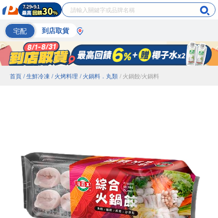
宅配
到店取貨
首頁
/ 生鮮冷凍
/ 火烤料理
/ 火鍋料．丸類
/ 火鍋餃/火鍋料