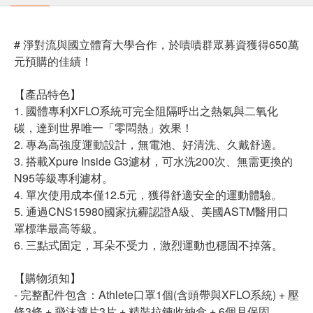
# 淨對流與國立體育大學合作，於嘖嘖群眾募資獲得650萬
元預購的佳績！
【產品特色】
1. 國體專利XFLO系統可完全阻隔呼出之熱氣與二氧化
碳，達到世界唯一「零悶熱」效果！
2. 專為高強度運動設計，無電池、好清洗、久戴舒適。
3. 搭載Xpure Inside G3濾材，可水洗200次、無需更換的
N95等級專利濾材。
4. 單次使用成本僅12.5元，獲得舒適安全的運動體驗。
5. 通過CNS15980國家抗霾認證A級、美國ASTM醫用口
罩標準最高等級。
6. 三點式固定，耳朵不受力，激烈運動也穩固不掉落。
【購物須知】
- 完整配件包含：Athlete口罩1個(含頭帶與XFLO系統) + 壓
條3條 + 飛沫濾片3片 + 精裝拉鍊收納盒 + 6個月保固。