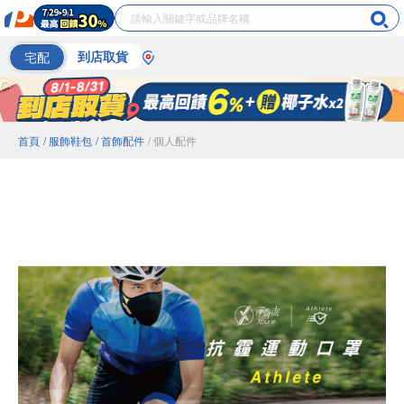
宅配
到店取貨
首頁
/ 服飾鞋包
/ 首飾配件
/ 個人配件