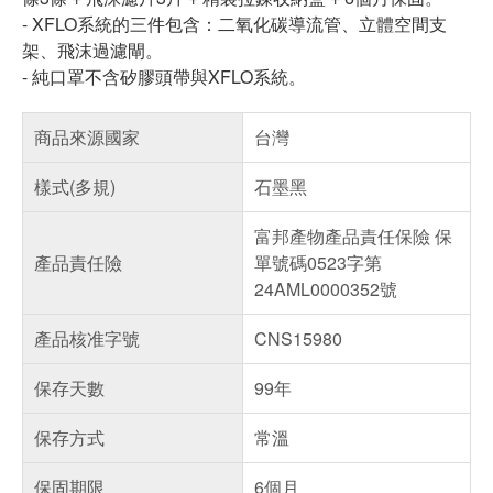
- XFLO系統的三件包含：二氧化碳導流管、立體空間支
架、飛沫過濾閘。
- 純口罩不含矽膠頭帶與XFLO系統。
商品來源國家
台灣
樣式(多規)
石墨黑
富邦產物產品責任保險 保
產品責任險
單號碼0523字第
24AML0000352號
產品核准字號
CNS15980
保存天數
99年
保存方式
常溫
保固期限
6個月