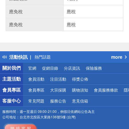
應免稅
應稅
應免稅
應稅
偏遠地區配送
詐騙網頁！請小心！
得獎公告
活動快訊
more
熱門話題
銀行優惠
關於我們
官網
促銷目錄
分店資訊
保險服務
偏遠地區配送
詐騙網頁！請小心！
主題活動
會員活動
注目活動
得獎公佈
會員專區
會員專區
大宗採購
購物須知
會員服務條款
隱
客服中心
常見問題
服務公告
意見信箱
服務時間：
週一至週日 09:00-21:00，例假日依網站公告為主
公司地址：
台北市北投區大業路136號5樓 (台灣)