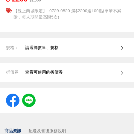
【線上商城限定】_0729-0820 滿$2200送100點(單筆不累
贈，每人期間最高贈5次)
規格：
請選擇數量、規格
折價券
查看可使用的折價券
商品資訊
配送及售後服務說明