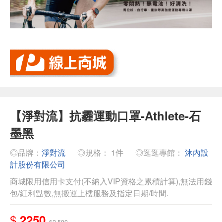
【淨對流】抗霾運動口罩-Athlete-石
墨黑
◎品牌：
淨對流
◎規格： 1件
◎逛逛專館：
沐內設
計股份有限公司
商城限用信用卡支付(不納入VIP資格之累積計算),無法用錢
包/紅利點數,無搬運上樓服務及指定日期/時間.
$
2250
$2,500