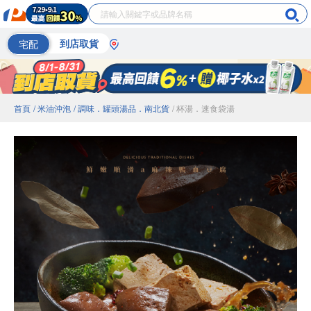
宅配
到店取貨
首頁
/ 米油沖泡
/ 調味．罐頭湯品．南北貨
/ 杯湯．速食袋湯