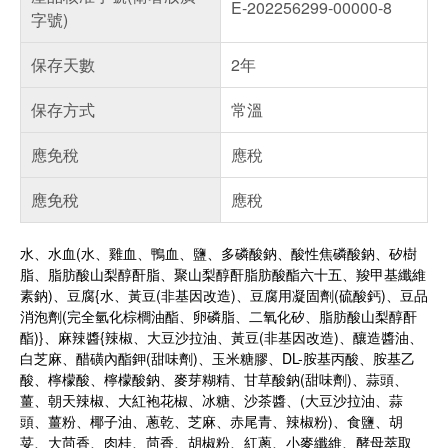
E-202256299-00000-8
字號)
保存天數
2年
保存方式
常溫
應免稅
應稅
應免稅
應稅
水、水血(水、雞血、鴨血、鹽、多磷酸鈉、酸性焦磷酸鈉、矽樹
脂、脂肪酸山梨醇酐脂、聚山梨醇酐脂肪酸酯六十五、羧甲基纖維
素鈉)、豆腐{水、黃豆(非基因改造)、豆腐用凝固劑(硫酸鈣)、豆品
消泡劑(完全氫化棕櫚油酯、卵磷脂、二氧化矽、脂肪酸山梨醇酐
酯)}、麻辣醬{辣椒、大豆沙拉油、黃豆(非基因改造)、釀造醬油、
白芝麻、醋磺內酯鉀(甜味劑)、玉米糖膠、DL-胺基丙酸、胺基乙
酸、檸檬酸、檸檬酸鈉、麥芽糊精、甘草酸鈉(甜味劑)、蒜頭、
薑、朝天辣椒、大紅袍花椒、冰糖、沙茶醬、(大豆沙拉油、蒜
頭、薑粉、椰子油、蔥乾、芝麻、赤尾青、辣椒粉)、食鹽、胡
荽、大茴香、肉桂、茴香、胡椒粉、紅蔥、小麥纖維、酵母萃取