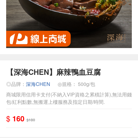
【深海CHEN】麻辣鴨血豆腐
◎品牌：
深海CHEN
◎規格： 500g/包
商城限用信用卡支付(不納入VIP資格之累積計算),無法用錢
包/紅利點數,無搬運上樓服務及指定日期/時間.
$
160
$180