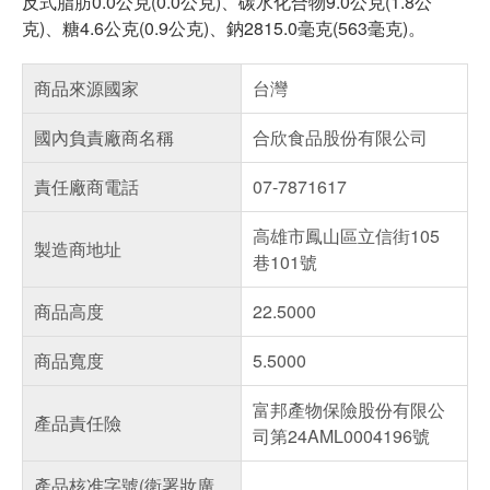
反式脂肪0.0公克(0.0公克)、碳水化合物9.0公克(1.8公
克)、糖4.6公克(0.9公克)、鈉2815.0毫克(563毫克)。
商品來源國家
台灣
國內負責廠商名稱
合欣食品股份有限公司
責任廠商電話
07-7871617
高雄市鳳山區立信街105
製造商地址
巷101號
商品高度
22.5000
商品寬度
5.5000
富邦產物保險股份有限公
產品責任險
司第24AML0004196號
產品核准字號(衛署妝廣