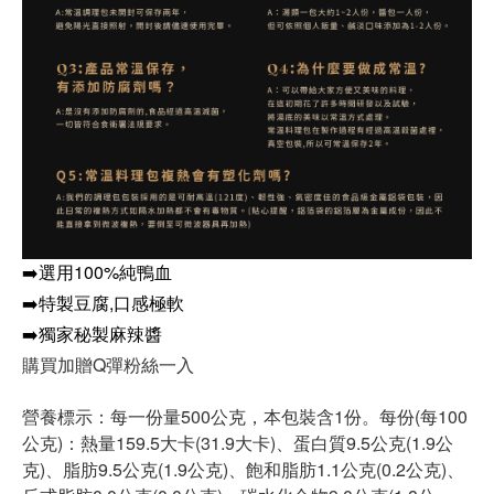
➡️選用100%純鴨血
➡️特製豆腐,口感極軟
➡️獨家秘製麻辣醬
購買加贈Q彈粉絲一入
營養標示：每一份量500公克，本包裝含1份。每份(每100
公克)：熱量159.5大卡(31.9大卡)、蛋白質9.5公克(1.9公
克)、脂肪9.5公克(1.9公克)、飽和脂肪1.1公克(0.2公克)、