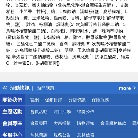
物、香菇粉、雞肉抽出物（含抗氧化劑-混合濃縮生育醇）、甘薯
粕粉、小茴香、甘松}、糖、L-麩酸鈉、調味粉{鹽、麥芽糊精、L-
麩酸鈉、糖、玉米澱粉、雞肉粉、香料、酵母萃取物(酵母萃取
物、鹽) 、雞油、棕櫚油、調味劑(5'-次黃嘌呤核苷磷酸二鈉、5'-
鳥嘌呤核苷磷酸二鈉)、白胡椒}、調味劑{水、鹽、雞肉萃取物、
(雞肉萃取物、鹽)、L-麩酸鈉、糖、雞油、酵母萃取物(酵母取物、
鹽)、乙醯化己二酸二澱粉、香料、調味劑(5'-次黃嘌呤核苷磷酸二
鈉、5'-鳥嘌呤核苷磷酸二鈉)、明膠、玉米糖膠,β-胡蘿蔔素[麥芽糊
精,辛烯基丁二酸鈉澱粉、葵花油、抗氧化劑｢L-抗壞血酸鈉、維素
C、維生素E｣、β-胡蘿蔔素]}
偏遠地區配送
詐騙網頁！請小心！
得獎公告
活動快訊
more
熱門話題
銀行優惠
關於我們
官網
促銷目錄
分店資訊
保險服務
偏遠地區配送
詐騙網頁！請小心！
主題活動
會員活動
注目活動
得獎公佈
會員專區
會員專區
大宗採購
購物須知
會員服務條款
隱
客服中心
常見問題
服務公告
意見信箱