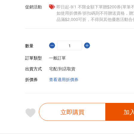
促銷活動
即日起-9/1 不限金額下單贈$200券(單
如使用折價券/折扣碼則不符贈送資格，
品滿$2,000可折，不得與其他優惠活動合
數量
訂單類型
一般訂單
出貨方式
宅配/到店取貨
折價券
查看適用折價券
立即購買
加