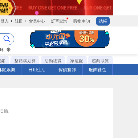
結帳
登入
註冊
會員中心
訂單查詢
購物車(0)
拜
米
促銷
整箱購划算
活動總覽
家速配
超商取貨
休閒娛樂
日用生活
傢俱寢飾
服飾鞋包
LE瓶