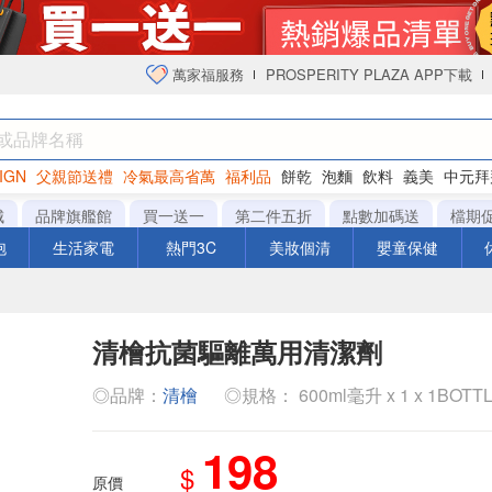
萬家福服務
PROSPERITY PLAZA APP下載
IGN
父親節送禮
冷氣最高省萬
福利品
餅乾
泡麵
飲料
義美
中元拜
衛生紙
城
品牌旗艦館
買一送一
第二件五折
點數加碼送
檔期
泡
生活家電
熱門3C
美妝個清
嬰童保健
清檜抗菌驅離萬用清潔劑
◎品牌：
清檜
◎規格： 600ml毫升 x 1 x 1BOTT
198
$
原價