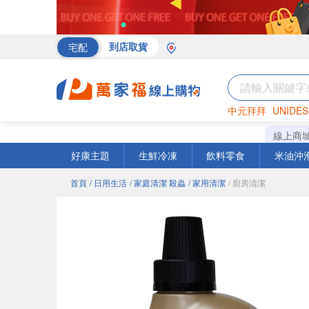
宅配
到店取貨
中元拜拜
UNIDES
罐頭
海苔
巧克力
線上商
好康主題
生鮮冷凍
飲料零食
米油沖
首頁
/ 日用生活
/ 家庭清潔 殺蟲
/ 家用清潔
/ 廚房清潔