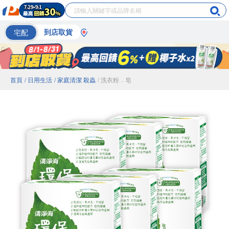
宅配
到店取貨
首頁
/ 日用生活
/ 家庭清潔 殺蟲
/ 洗衣粉．皂