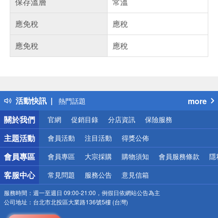
保存溫層
常溫
應免稅
應稅
應免稅
應稅
偏遠地區配送
詐騙網頁！請小心！
得獎公告
活動快訊
more
熱門話題
銀行優惠
關於我們
官網
促銷目錄
分店資訊
保險服務
偏遠地區配送
詐騙網頁！請小心！
主題活動
會員活動
注目活動
得獎公佈
會員專區
會員專區
大宗採購
購物須知
會員服務條款
隱
客服中心
常見問題
服務公告
意見信箱
服務時間：
週一至週日 09:00-21:00，例假日依網站公告為主
公司地址：
台北市北投區大業路136號5樓 (台灣)