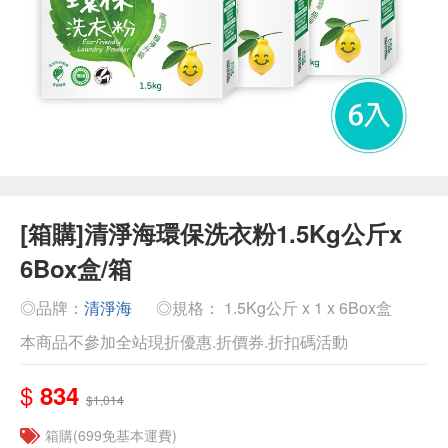
[箱購]清淨海環保洗衣粉1.5Kg公斤x
6Box盒/箱
◎品牌：
清淨海
◎規格： 1.5Kg公斤 x 1 x 6Box盒
本商品不參加全站現折優惠.折價券.折扣碼活動
$
834
$1,014
箱購(699免基本運費)