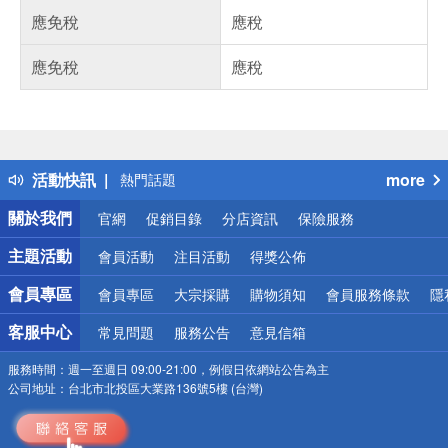
應免稅
應稅
應免稅
應稅
偏遠地區配送
詐騙網頁！請小心！
得獎公告
活動快訊
more
熱門話題
銀行優惠
關於我們
官網
促銷目錄
分店資訊
保險服務
偏遠地區配送
詐騙網頁！請小心！
主題活動
會員活動
注目活動
得獎公佈
會員專區
會員專區
大宗採購
購物須知
會員服務條款
隱
客服中心
常見問題
服務公告
意見信箱
服務時間：
週一至週日 09:00-21:00，例假日依網站公告為主
公司地址：
台北市北投區大業路136號5樓 (台灣)