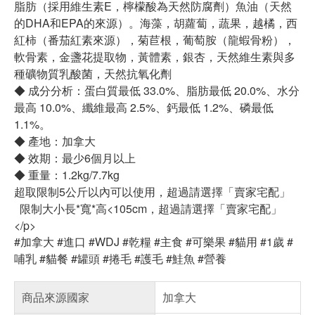
脂肪（採用維生素E，檸檬酸為天然防腐劑）魚油（天然
的DHA和EPA的來源）。海藻，胡蘿蔔，蔬果，越橘，西
紅柿（番茄紅素來源），菊苣根，葡萄胺（龍蝦骨粉），
軟骨素，金盞花提取物，黃體素，銀杏，天然維生素與多
種礦物質乳酸菌，天然抗氧化劑
◆ 成分分析：蛋白質最低 33.0%、脂肪最低 20.0%、水分
最高 10.0%、纖維最高 2.5%、鈣最低 1.2%、磷最低
1.1%。
◆ 產地：加拿大
◆ 效期：最少6個月以上
◆ 重量：1.2kg/7.7kg
超取限制5公斤以內可以使用，超過請選擇「賣家宅配」
限制大小長*寬*高<105cm，超過請選擇「賣家宅配」
</p>
#加拿大 #進口 #WDJ #乾糧 #主食 #可樂果 #貓用 #1歲 #
哺乳 #貓餐 #罐頭 #捲毛 #護毛 #鮭魚 #營養
商品來源國家
加拿大