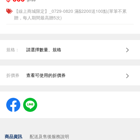
【線上商城限定】_0729-0820 滿$2200送100點(單筆不累
贈，每人期間最高贈5次)
規格：
請選擇數量、規格
折價券
查看可使用的折價券
商品資訊
配送及售後服務說明