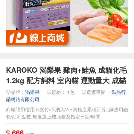
KAROKO 渴樂果 雞肉+鮭魚 成貓化毛
1.2kg 配方飼料 室內貓 運動量大 成貓
◎品牌：
渴樂果
◎規格： 1包
◎逛逛專館：
御品行
銷網路有限公司
商城限用信用卡支付(不納入VIP資格之累積計算),無法用錢
包/紅利點數,無搬運上樓服務及指定日期/時間.
$
666
$799