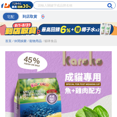
宅配
到店取貨
首頁
/ 休閒娛樂
/ 寵物用品
/ 貓咪食品