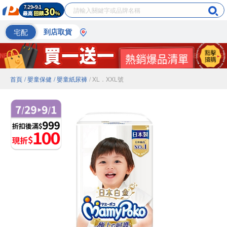
宅配
到店取貨
首頁
/ 嬰童保健
/ 嬰童紙尿褲
/ XL．XXL號