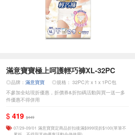
滿意寶寶極上呵護輕巧褲XL-32PC
◎品牌：
滿意寶寶
◎規格： 32PC片 x 1 x 1PC包
不參加全站現折優惠，折價券&折扣碼活動與買一送一多
件優惠不得併用
$
419
$449
07/29-09/01 滿意寶寶定商品折扣後滿$999現折$100(單筆不
累折，不得與其他優惠活動合併使用)