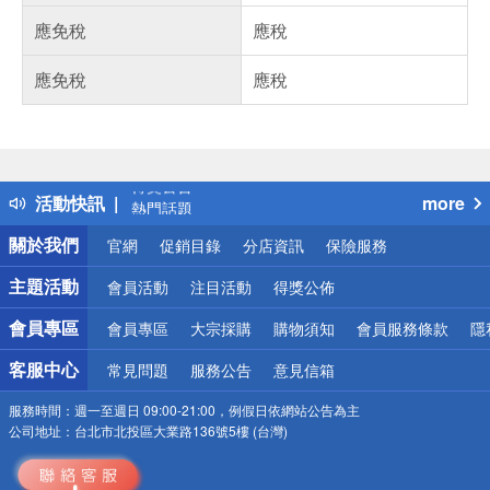
應免稅
應稅
應免稅
應稅
偏遠地區配送
詐騙網頁！請小心！
得獎公告
活動快訊
more
熱門話題
銀行優惠
關於我們
官網
促銷目錄
分店資訊
保險服務
偏遠地區配送
詐騙網頁！請小心！
主題活動
會員活動
注目活動
得獎公佈
會員專區
會員專區
大宗採購
購物須知
會員服務條款
隱
客服中心
常見問題
服務公告
意見信箱
服務時間：
週一至週日 09:00-21:00，例假日依網站公告為主
公司地址：
台北市北投區大業路136號5樓 (台灣)