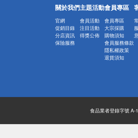
偏遠地區配
關於我們
主題活動
會員專區
詐騙網頁！
官網
會員活動
會員專區
促銷目錄
注目活動
大宗採購
分店資訊
得獎公佈
購物須知
保險服務
會員服務條款
隱私權政策
退貨須知
食品業者登錄字號 A-122