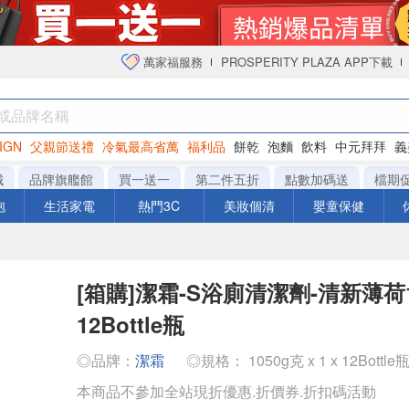
萬家福服務
PROSPERITY PLAZA APP下載
IGN
父親節送禮
冷氣最高省萬
福利品
餅乾
泡麵
飲料
中元拜拜
義
衛生紙
城
品牌旗艦館
買一送一
第二件五折
點數加碼送
檔期
泡
生活家電
熱門3C
美妝個清
嬰童保健
[箱購]潔霜-S浴廁清潔劑-清新薄荷10
12Bottle瓶
◎品牌：
潔霜
◎規格： 1050g克 x 1 x 12Bottle
本商品不參加全站現折優惠.折價券.折扣碼活動