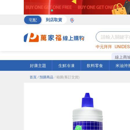
宅配
到店取貨
中元拜拜
UNIDES
海苔
巧克力
罐頭
線上商
好康主題
生鮮冷凍
飲料零食
米油沖
首頁
/ 預購商品
/ 箱購(客訂交貨)