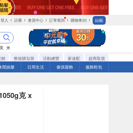
結帳
登入
註冊
會員中心
訂單查詢
購物車(0)
美
米
促銷
整箱購划算
活動總覽
家速配
超商取貨
休閒娛樂
日用生活
傢俱寢飾
服飾鞋包
50g克 x
瓶