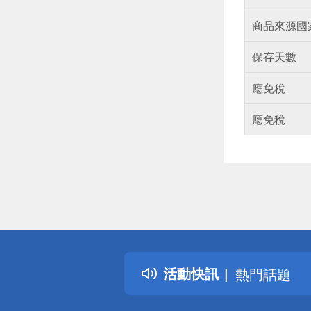
商品來源國
保存天數
應免稅
應免稅
偏遠地區配
詐騙網頁！
得獎公告
活動快訊
熱門話題
銀行優惠