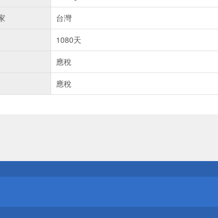
家
台灣
1080天
應稅
應稅
送
請小心！