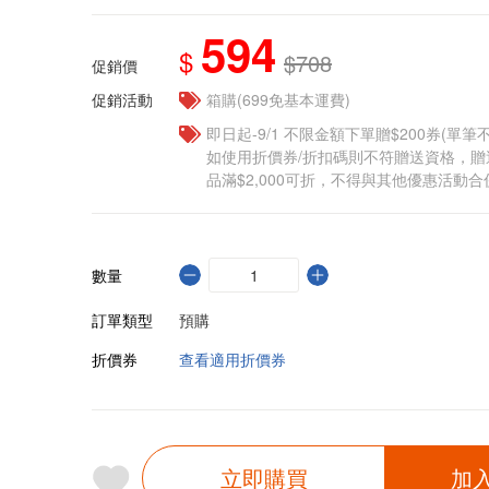
594
$
$708
促銷價
促銷活動
箱購(699免基本運費)
即日起-9/1 不限金額下單贈$200券(單
如使用折價券/折扣碼則不符贈送資格，
品滿$2,000可折，不得與其他優惠活動合
數量
訂單類型
預購
折價券
查看適用折價券
立即購買
加