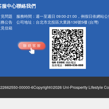
送
客服中心
聯絡我們
請小心！
常見問題
服務時間：
週一至週日 09:00-21:00，例假日依網站
服務公告
公司地址：
台北市北投區大業路136號5樓 (台灣)
意見信箱
662550-00000-6
Copyright©2026 Uni-Prosperity Lifestyle Co