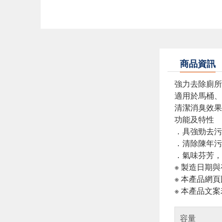
商品資訊
強力去除廁所
適用於馬桶、
清潔消臭效果
功能及特性
．具強勁去污
．清除陳年污
．氣味芬芳，
※ 製造日期
※ 本產品網
※ 本產品文
容量