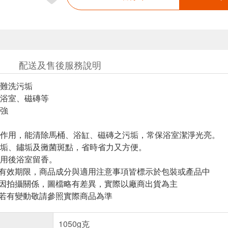
配送及售後服務說明
難洗污垢
浴室、磁磚等
強
作用，能清除馬桶、浴缸、磁磚之污垢，常保浴室潔淨光亮。
垢、鏽垢及黴菌斑點，省時省力又方便。
用後浴室留香。
與有效期限，商品成分與適用注意事項皆標示於包裝或產品中
頁因拍攝關係，圖檔略有差異，實際以廠商出貨為主
案若有變動敬請參照實際商品為準
1050g克