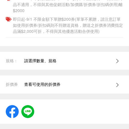
品不適用，不得與其他促銷活動/加價購/折價券/折扣碼併用)離
$2000
即日起-9/1 不限金額下單贈$200券(單筆不累贈，請注意訂單
如使用折價券/折扣碼則不符贈送資格，贈送之折價券消費指定
品滿$2,000可折，不得與其他優惠活動合併使用)
規格：
請選擇數量、規格
折價券
查看可使用的折價券