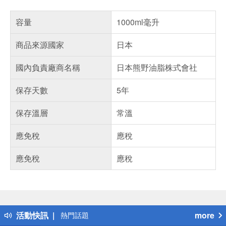
容量
1000ml毫升
商品來源國家
日本
國內負責廠商名稱
日本熊野油脂株式會社
保存天數
5年
保存溫層
常溫
應免稅
應稅
應免稅
應稅
偏遠地區配送
詐騙網頁！請小心！
得獎公告
活動快訊
more
熱門話題
銀行優惠