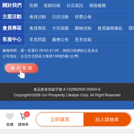
關於我們
官網
促銷目錄
分店資訊
保險服務
偏遠地區配送
詐騙網頁！請小心！
主題活動
會員活動
注目活動
得獎公佈
會員專區
會員專區
大宗採購
購物須知
會員服務條款
隱
客服中心
常見問題
服務公告
意見信箱
服務時間：
週一至週日 09:00-21:00，例假日依網站公告為主
公司地址：
台北市北投區大業路136號5樓 (台灣)
食品業者登錄字號 A-122662550-00000-6
Copyright©2026 Uni-Prosperity Lifestyle Corp. All Right Reserved
0
立即購買
加入購物車
收藏
購物車