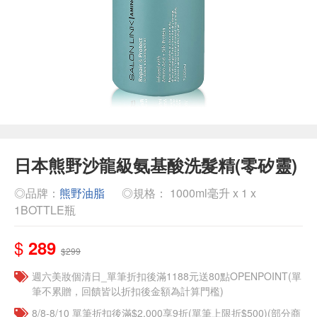
日本熊野沙龍級氨基酸洗髮精(零矽靈)
◎品牌：
熊野油脂
◎規格： 1000ml毫升 x 1 x
1BOTTLE瓶
$
289
$299
週六美妝個清日_單筆折扣後滿1188元送80點OPENPOINT(單
筆不累贈，回饋皆以折扣後金額為計算門檻)
8/8-8/10 單筆折扣後滿$2,000享9折(單筆上限折$500)(部分商