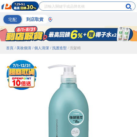
宅配
到店取貨
首頁
/ 美妝個清
/ 個人清潔
/ 洗護造型
/ 洗髮精