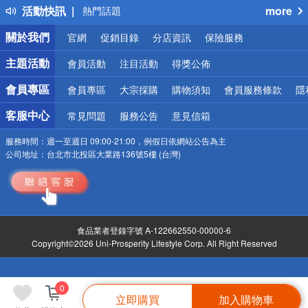
活動快訊
more
熱門話題
銀行優惠
關於我們
官網
促銷目錄
分店資訊
保險服務
偏遠地區配送
詐騙網頁！請小心！
主題活動
會員活動
注目活動
得獎公佈
會員專區
會員專區
大宗採購
購物須知
會員服務條款
隱
客服中心
常見問題
服務公告
意見信箱
服務時間：
週一至週日 09:00-21:00，例假日依網站公告為主
公司地址：
台北市北投區大業路136號5樓 (台灣)
食品業者登錄字號 A-122662550-00000-6
Copyright©2026 Uni-Prosperity Lifestyle Corp. All Right Reserved
0
立即購買
加入購物車