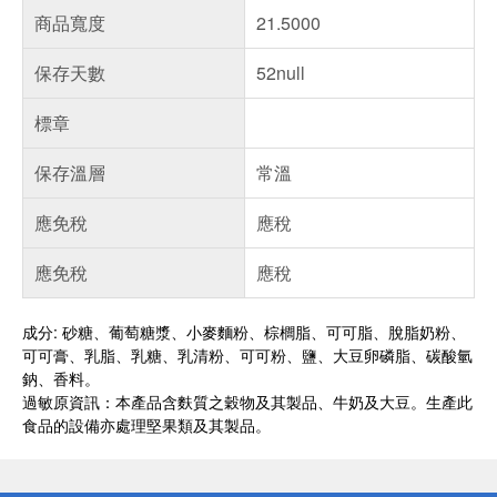
商品寬度
21.5000
保存天數
52null
標章
保存溫層
常溫
應免稅
應稅
應免稅
應稅
成分: 砂糖、葡萄糖漿、小麥麵粉、棕櫚脂、可可脂、脫脂奶粉、
可可膏、乳脂、乳糖、乳清粉、可可粉、鹽、大豆卵磷脂、碳酸氫
鈉、香料。
過敏原資訊：本產品含麩質之穀物及其製品、牛奶及大豆。生產此
食品的設備亦處理堅果類及其製品。
偏遠地區配送
詐騙網頁！請小心！
得獎公告