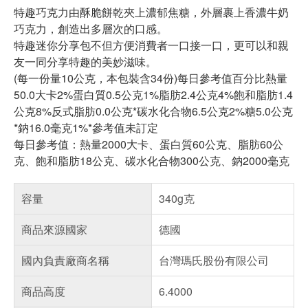
特趣巧克力由酥脆餅乾夾上濃郁焦糖，外層裹上香濃牛奶
巧克力，創造出多層次的口感。
特趣迷你分享包不但方便消費者一口接一口，更可以和親
友一同分享特趣的美妙滋味。
(每一份量10公克，本包裝含34份)每日參考值百分比熱量
50.0大卡2%蛋白質0.5公克1%脂肪2.4公克4%飽和脂肪1.4
公克8%反式脂肪0.0公克*碳水化合物6.5公克2%糖5.0公克
*鈉16.0毫克1%*參考值未訂定
每日參考值：熱量2000大卡、蛋白質60公克、脂肪60公
克、飽和脂肪18公克、碳水化合物300公克、鈉2000毫克
容量
340g克
商品來源國家
德國
國內負責廠商名稱
台灣瑪氏股份有限公司
商品高度
6.4000