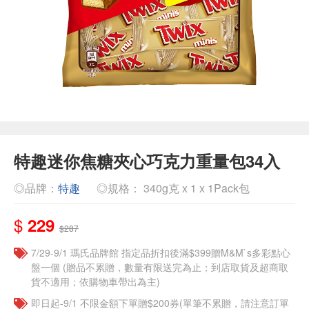
特趣迷你焦糖夾心巧克力重量包34入
◎品牌：
特趣
◎規格： 340g克 x 1 x 1Pack包
$
229
$287
7/29-9/1 瑪氏品牌館 指定品折扣後滿$399贈M&M`s多彩點心
盤一個​ (贈品不累贈，數量有限送完為止；到店取貨及超商取
貨不適用；依購物車帶出為主)
即日起-9/1 不限金額下單贈$200券(單筆不累贈，請注意訂單