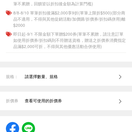
筆不累贈，回饋皆以折扣後金額為計算門檻)
8/8-8/10 單筆折扣後滿$2,000享9折(單筆上限折$500)(部分商
品不適用，不得與其他促銷活動/加價購/折價券/折扣碼併用)離
$2000
即日起-9/1 不限金額下單贈$200券(單筆不累贈，請注意訂單
如使用折價券/折扣碼則不符贈送資格，贈送之折價券消費指定
品滿$2,000可折，不得與其他優惠活動合併使用)
規格：
請選擇數量、規格
折價券
查看可使用的折價券