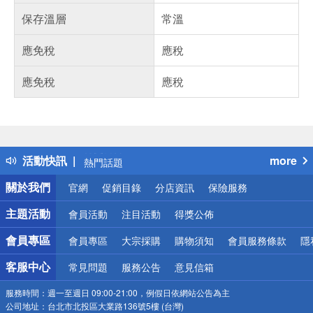
保存溫層
常溫
應免稅
應稅
應免稅
應稅
偏遠地區配送
詐騙網頁！請小心！
得獎公告
活動快訊
more
熱門話題
銀行優惠
關於我們
官網
促銷目錄
分店資訊
保險服務
偏遠地區配送
詐騙網頁！請小心！
主題活動
會員活動
注目活動
得獎公佈
會員專區
會員專區
大宗採購
購物須知
會員服務條款
隱
客服中心
常見問題
服務公告
意見信箱
服務時間：
週一至週日 09:00-21:00，例假日依網站公告為主
公司地址：
台北市北投區大業路136號5樓 (台灣)