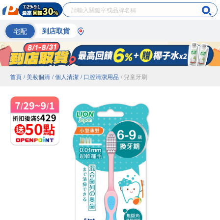
宅配
到店取貨
首頁
/ 美妝個清
/ 個人清潔
/ 口腔清潔用品
/ 兒童牙刷