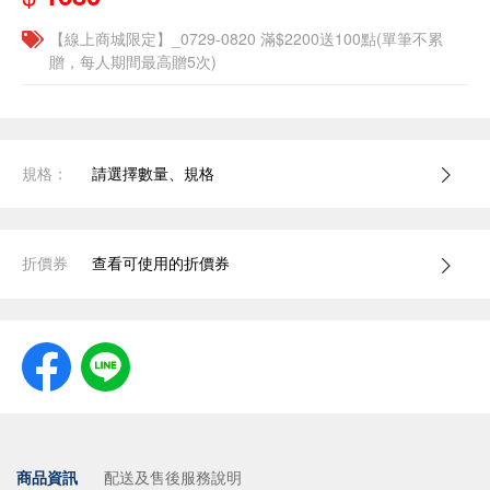
【線上商城限定】_0729-0820 滿$2200送100點(單筆不累
贈，每人期間最高贈5次)
規格：
請選擇數量、規格
折價券
查看可使用的折價券
商品資訊
配送及售後服務說明