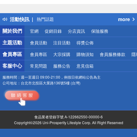
詐騙網頁！請小心！
得獎公告
活動快訊
more
熱門話題
銀行優惠
關於我們
官網
促銷目錄
分店資訊
保險服務
偏遠地區配送
詐騙網頁！請小心！
主題活動
會員活動
注目活動
得獎公佈
會員專區
會員專區
大宗採購
購物須知
會員服務條款
隱
客服中心
常見問題
服務公告
意見信箱
服務時間：
週一至週日 09:00-21:00，例假日依網站公告為主
公司地址：
台北市北投區大業路136號5樓 (台灣)
食品業者登錄字號 A-122662550-00000-6
Copyright©2026 Uni-Prosperity Lifestyle Corp. All Right Reserved