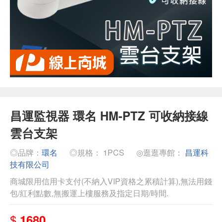
昌運監視器 環名 HM-PTZ 可收納接線
雲台支架
◎品牌：
環名
◎規格： 1PCS
◎逛逛專館：
昌運科
技有限公司
商城限用信用卡支付(不納入VIP資格之累積計算),無法用錢
包/紅利點數,無搬運上樓服務及指定日期/時間.
$
1680