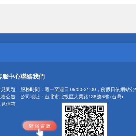
送
請小心！
送
客服中心
聯絡我們
請小心！
常見問題
服務時間：
週一至週日 09:00-21:00，例假日依網站
服務公告
公司地址：
台北市北投區大業路136號5樓 (台灣)
意見信箱