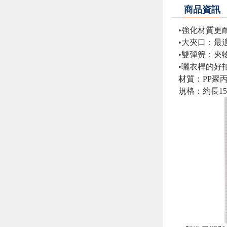
商品資訊
•強化材質更
•大夾口：最
•雙彈簧：夾
•曬衣桿的好
材質：PP聚
規格：約長15.