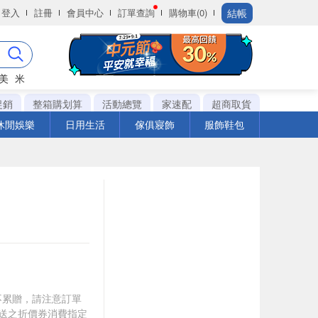
結帳
登入
註冊
會員中心
訂單查詢
購物車(0)
美
米
促銷
整箱購划算
活動總覽
家速配
超商取貨
休閒娛樂
日用生活
傢俱寢飾
服飾鞋包
筆不累贈，請注意訂單
贈送之折價券消費指定