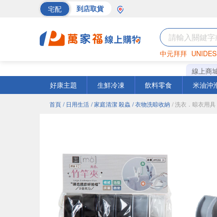
宅配
到店取貨
中元拜拜
UNIDES
海苔
巧克力
罐頭
線上商
好康主題
生鮮冷凍
飲料零食
米油沖
首頁
/ 日用生活
/ 家庭清潔 殺蟲
/ 衣物洗晾收納
/ 洗衣．晾衣用具