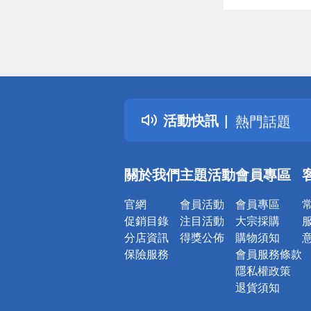
偏遠地區配
詐騙網頁！
得獎公告
活動快訊
熱門話題
銀行優惠
偏遠地區配
關於我們
主題活動
會員專區
詐騙網頁！
官網
會員活動
會員專區
促銷目錄
注目活動
大宗採購
分店資訊
得獎公佈
購物須知
保險服務
會員服務條款
隱私權政策
退貨須知