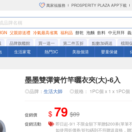
萬家福服務
PROSPERITY PLAZA APP下載
IGN
父親節送禮
冷氣最高省萬
福利品
餅乾
泡麵
飲料
中元拜拜
義
衛生紙
城
品牌旗艦館
買一送一
第二件五折
點數加碼送
檔期
泡
生活家電
熱門3C
美妝個清
嬰童保健
墨墨雙彈簧竹竿曬衣夾(大)-6入
◎品牌：
生活大師
◎規格： 1PC個 x 1 x 1PC個
79
$
$89
促銷價
促銷活動
即日起-9/1 不限金額下單贈$200券(單
如使用折價券/折扣碼則不符贈送資格，