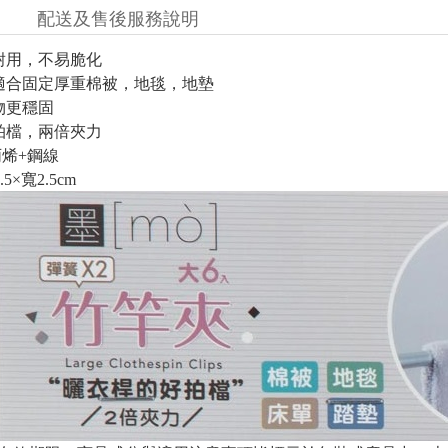
配送及售後服務說明
耐用，不易脆化
適合固定厚重棉被，地毯，地墊
物更穩固
拍檔，兩倍夾力
丙烯+鋼線
5×寬2.5cm