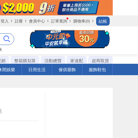
結帳
登入
註冊
會員中心
訂單查詢
購物車(0)
米
促銷
整箱購划算
活動總覽
家速配
超商取貨
休閒娛樂
日用生活
傢俱寢飾
服飾鞋包
瓶