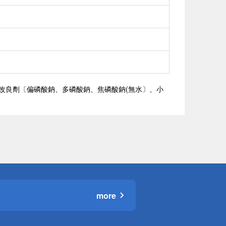
、品質改良劑〔偏磷酸鈉、多磷酸鈉、焦磷酸鈉(無水〕、小
more