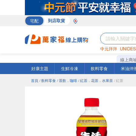
宅配
到店取貨
中元拜拜
UNIDES
巧克力
罐頭
咖啡
線上商
好康主題
生鮮冷凍
飲料零食
米油沖
首頁
/ 飲料零食
/ 茶飲．咖啡
/ 紅茶．花茶．水果茶
/ 紅茶