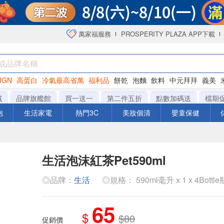
萬家福服務
PROSPERITY PLAZA APP下載
IGN
高蛋白
冷氣最高省萬
福利品
餅乾
泡麵
飲料
中元拜拜
義美
海苔
城
品牌旗艦館
買一送一
第二件五折
點數加碼送
檔期
泡
生活家電
熱門3C
美妝個清
嬰童保健
生活泡沫紅茶Pet590ml
◎品牌：
生活
◎規格： 590ml毫升 x 1 x 4Bottle
65
$
$80
促銷價