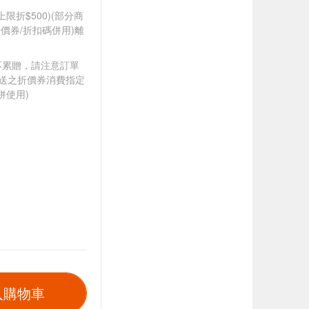
筆上限折$500)(部分商
價券/折扣碼併用)離
筆不累贈，請注意訂單
贈送之折價券消費指定
併使用)
入購物車