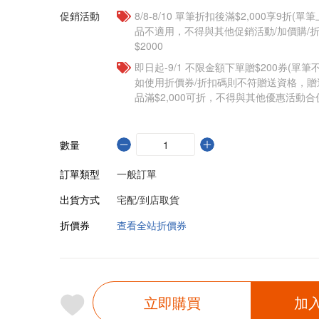
促銷活動
8/8-8/10 單筆折扣後滿$2,000享9折(單
品不適用，不得與其他促銷活動/加價購/折
$2000
即日起-9/1 不限金額下單贈$200券(單
如使用折價券/折扣碼則不符贈送資格，
品滿$2,000可折，不得與其他優惠活動合
數量
訂單類型
一般訂單
出貨方式
宅配/到店取貨
折價券
查看全站折價券
立即購買
加