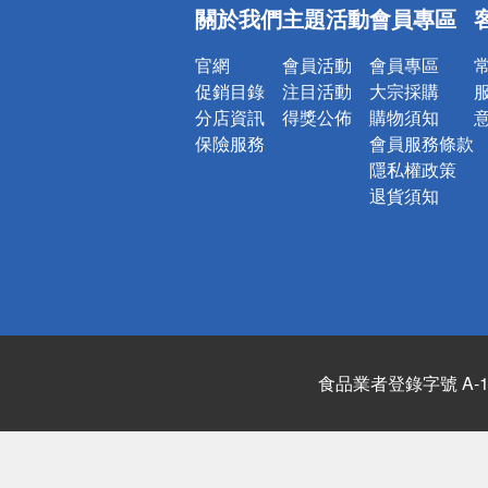
關於我們
主題活動
會員專區
詐騙網頁！
官網
會員活動
會員專區
促銷目錄
注目活動
大宗採購
分店資訊
得獎公佈
購物須知
保險服務
會員服務條款
隱私權政策
退貨須知
食品業者登錄字號 A-122