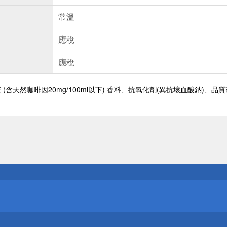
常溫
應稅
應稅
 (含天然咖啡因20mg/100ml以下) 香料、抗氧化劑(異抗壞血酸鈉)
送
請小心！
送