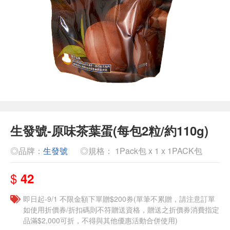
生發號-原味茶葉蛋(每包2粒/約110g)
◎品牌：
生發號
◎規格： 1Pack包 x 1 x 1PACK包
$
42
即日起-9/1 不限金額下單贈$200券(單筆不累贈，請注意訂單
如使用折價券/折扣碼則不符贈送資格，贈送之折價券消費指定
品滿$2,000可折，不得與其他優惠活動合併使用)