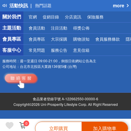
活動快訊
more
熱門話題
銀行優惠
關於我們
官網
促銷目錄
分店資訊
保險服務
偏遠地區配送
詐騙網頁！請小心！
主題活動
會員活動
注目活動
得獎公佈
會員專區
會員專區
大宗採購
購物須知
會員服務條款
隱
客服中心
常見問題
服務公告
意見信箱
服務時間：
週一至週日 09:00-21:00，例假日依網站公告為主
公司地址：
台北市北投區大業路136號5樓 (台灣)
食品業者登錄字號 A-122662550-00000-6
Copyright©2026 Uni-Prosperity Lifestyle Corp. All Right Reserved
0
立即購買
加入購物車