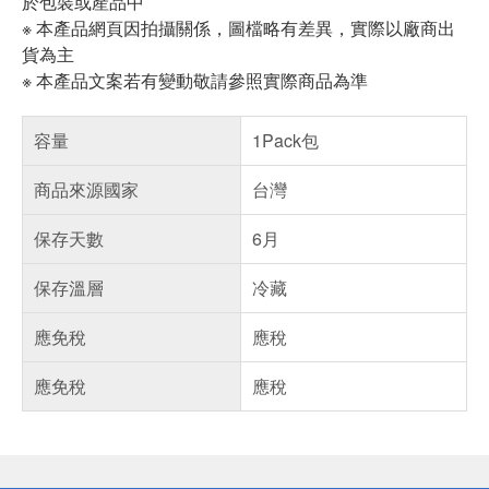
於包裝或產品中
※ 本產品網頁因拍攝關係，圖檔略有差異，實際以廠商出
貨為主
※ 本產品文案若有變動敬請參照實際商品為準
容量
1Pack包
商品來源國家
台灣
保存天數
6月
保存溫層
冷藏
應免稅
應稅
應免稅
應稅
偏遠地區配送
詐騙網頁！請小心！
得獎公告