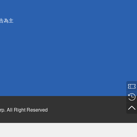
公告為主
rp. All Right Reserved