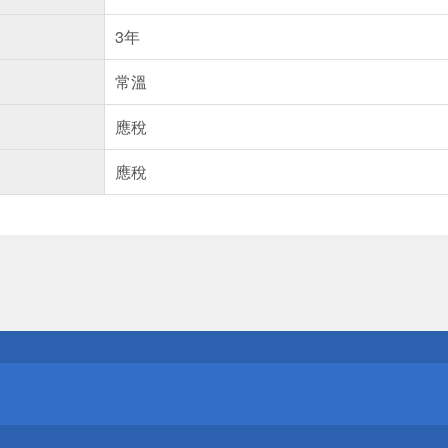
3年
常溫
應稅
應稅
送
請小心！