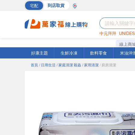
宅配
到店取貨
中元拜拜
UNIDES
海苔
巧克力
罐頭
線上商
好康主題
生鮮冷凍
飲料零食
米油沖
首頁
/ 日用生活
/ 家庭清潔 殺蟲
/ 家用清潔
/ 廚房清潔