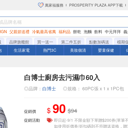
萬家福服務
PROSPERITY PLAZA APP下載
IGN
父親節送禮
冷氣最高省萬
福利品
餅乾
泡麵
飲料
中元拜拜
義
衛生紙
城
品牌旗艦館
買一送一
第二件五折
點數加碼送
檔期
泡
生活家電
熱門3C
美妝個清
嬰童保健
白博士廚房去污濕巾60入
◎品牌：
白博士
◎規格： 60PC張 x 1 x 1PC包
90
$
$94
促銷價
促銷活動
即日起-9/1 不限金額下單贈$200券(單
如使用折價券/折扣碼則不符贈送資格，