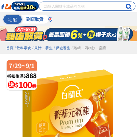
宅配
到店取貨
首頁
/ 飲料零食
/ 果汁．養生
/ 保健養生
/ 雞精．四物飲．燕窩