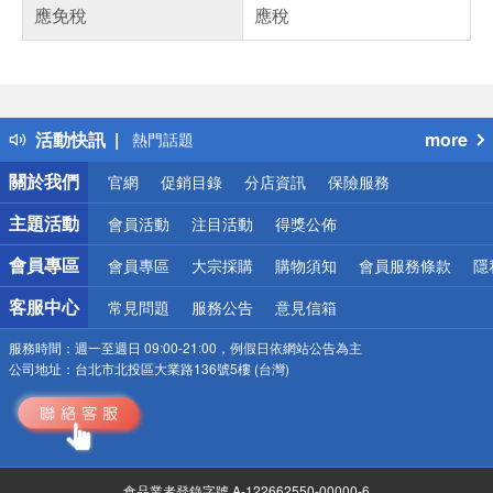
應免稅
應稅
偏遠地區配送
詐騙網頁！請小心！
得獎公告
活動快訊
more
熱門話題
銀行優惠
關於我們
官網
促銷目錄
分店資訊
保險服務
偏遠地區配送
詐騙網頁！請小心！
主題活動
會員活動
注目活動
得獎公佈
會員專區
會員專區
大宗採購
購物須知
會員服務條款
隱
客服中心
常見問題
服務公告
意見信箱
服務時間：
週一至週日 09:00-21:00，例假日依網站公告為主
公司地址：
台北市北投區大業路136號5樓 (台灣)
食品業者登錄字號 A-122662550-00000-6