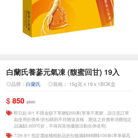
白蘭氏養蔘元氣凍 (馥蜜回甘) 19入
◎品牌：
白蘭氏
◎規格： 15g克 x 19 x 1BOX盒
$
850
$895
即日起-9/1 不限金額下單贈$200券(單筆不累贈，請注意訂單
如使用折價券/折扣碼則不符贈送資格，贈送之折價券消費指定
品滿$2,000可折，不得與其他優惠活動合併使用)
7/29-9/1 指定濃縮補精飲品​折扣後滿$888贈$100券(單筆最高