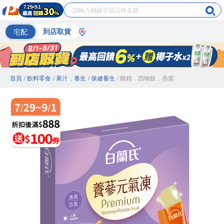
宅配
到店取貨
首頁
/ 飲料零食
/ 果汁．養生
/ 保健養生
/ 雞精．四物飲．燕窩