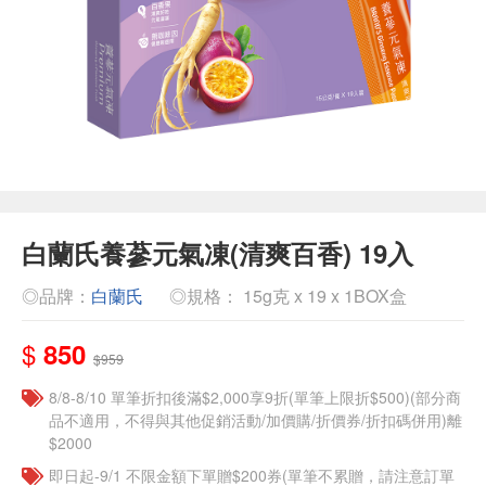
白蘭氏養蔘元氣凍(清爽百香) 19入
◎品牌：
白蘭氏
◎規格： 15g克 x 19 x 1BOX盒
$
850
$959
8/8-8/10 單筆折扣後滿$2,000享9折(單筆上限折$500)(部分商
品不適用，不得與其他促銷活動/加價購/折價券/折扣碼併用)離
$2000
即日起-9/1 不限金額下單贈$200券(單筆不累贈，請注意訂單