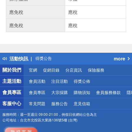
應免稅
應稅
應免稅
應稅
偏遠地區配送
詐騙網頁！請小心！
得獎公告
活動快訊
more
熱門話題
銀行優惠
關於我們
官網
促銷目錄
分店資訊
保險服務
偏遠地區配送
詐騙網頁！請小心！
主題活動
會員活動
注目活動
得獎公佈
會員專區
會員專區
大宗採購
購物須知
會員服務條款
隱
客服中心
常見問題
服務公告
意見信箱
服務時間：
週一至週日 09:00-21:00，例假日依網站公告為主
公司地址：
台北市北投區大業路136號5樓 (台灣)