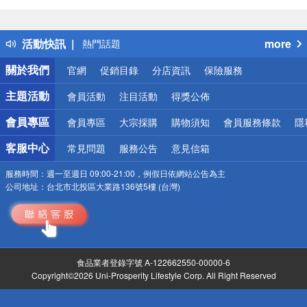
偏遠地區配送
詐騙網頁！請小心！
得獎公告
活動快訊
more
熱門話題
銀行優惠
關於我們
官網
促銷目錄
分店資訊
保險服務
偏遠地區配送
詐騙網頁！請小心！
主題活動
會員活動
注目活動
得獎公佈
會員專區
會員專區
大宗採購
購物須知
會員服務條款
隱
客服中心
常見問題
服務公告
意見信箱
服務時間：
週一至週日 09:00-21:00，例假日依網站公告為主
公司地址：
台北市北投區大業路136號5樓 (台灣)
食品業者登錄字號 A-122662550-00000-6
Copyright©2026 Uni-Prosperity Lifestyle Corp. All Right Reserved