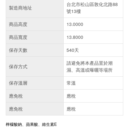
台北市松山區敦化北路88
製造商地址
號13樓
商品高度
13.0000
商品寬度
13.8000
保存天數
540天
請避免將本產品置於潮
保存方式
濕、高溫或曝曬等場所
保存溫層
常溫
應免稅
應稅
應免稅
應稅
檸檬酸鈉、蘋果酸、維生素E