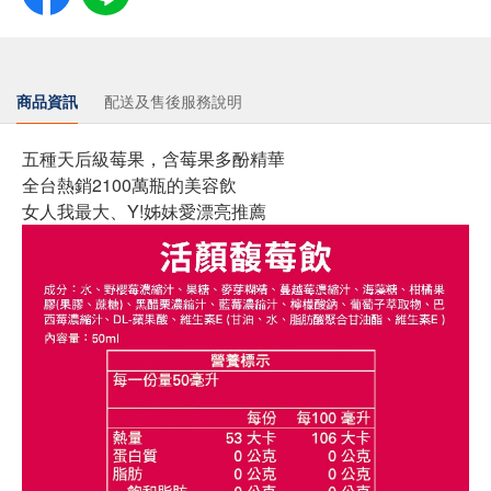
商品資訊
配送及售後服務說明
五種天后級莓果，含莓果多酚精華
全台熱銷2100萬瓶的美容飲
女人我最大、Y!姊妹愛漂亮推薦