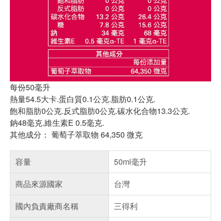
每份50毫升
熱量54.5大卡.蛋白質0.1公克.脂肪0.1公克.
飽和脂肪0公克.反式脂肪0公克.碳水化合物13.3公克.
鈉48毫克.維生素E 0.5毫克.
其他成分： 葡萄子萃取物 64,350 微克
容量
50ml毫升
商品來源國家
台灣
國內負責廠商名稱
三得利