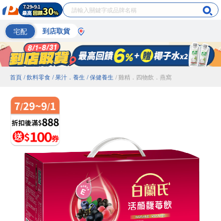
宅配
到店取貨
首頁
/ 飲料零食
/ 果汁．養生
/ 保健養生
/ 雞精．四物飲．燕窩