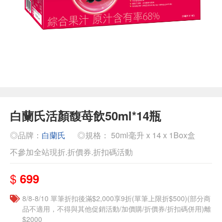
白蘭氏活顏馥苺飲50ml*14瓶
◎品牌：
白蘭氏
◎規格： 50ml毫升 x 14 x 1Box盒
不參加全站現折.折價券.折扣碼活動
$
699
8/8-8/10 單筆折扣後滿$2,000享9折(單筆上限折$500)(部分商
品不適用，不得與其他促銷活動/加價購/折價券/折扣碼併用)離
$2000