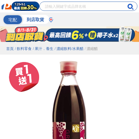
宅配
到店取貨
首頁
/ 飲料零食
/ 果汁．養生
/ 濃縮飲料/水果醋
/ 濃縮醋