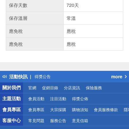
保存天數
720天
保存溫層
常溫
應免稅
應稅
應免稅
應稅
偏遠地區配送
詐騙網頁！請小心！
得獎公告
活動快訊
more
熱門話題
銀行優惠
關於我們
官網
促銷目錄
分店資訊
保險服務
偏遠地區配送
詐騙網頁！請小心！
主題活動
會員活動
注目活動
得獎公佈
會員專區
會員專區
大宗採購
購物須知
會員服務條款
隱
客服中心
常見問題
服務公告
意見信箱