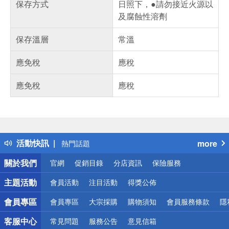
保存方式
日照下，●請勿接近火源以
及腐蝕性溶劑
保存溫層
常溫
應免稅
應稅
應免稅
應稅
偏遠地區配送
詐騙網頁！請小心！
得獎公告
活動快訊
more
熱門話題
銀行優惠
關於我們
官網
促銷目錄
分店資訊
保險服務
偏遠地區配送
詐騙網頁！請小心！
主題活動
會員活動
注目活動
得獎公佈
會員專區
會員專區
大宗採購
購物須知
會員服務條款
隱
客服中心
常見問題
服務公告
意見信箱