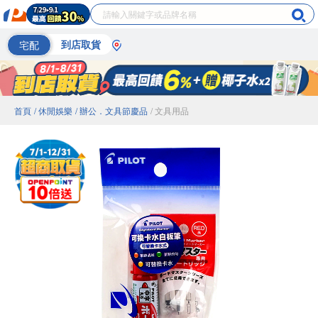
宅配
到店取貨
首頁
/ 休閒娛樂
/ 辦公．文具節慶品
/ 文具用品