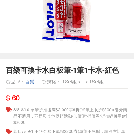
百樂可換卡水白板筆-1筆1卡水-紅色
◎品牌：
百樂
◎規格： 1Set組 x 1 x 1Set組
$
60
8/8-8/10 單筆折扣後滿$2,000享9折(單筆上限折$500)(部分商
品不適用，不得與其他促銷活動/加價購/折價券/折扣碼併用)離
$2000
即日起-9/1 不限金額下單贈$200券(單筆不累贈，請注意訂單