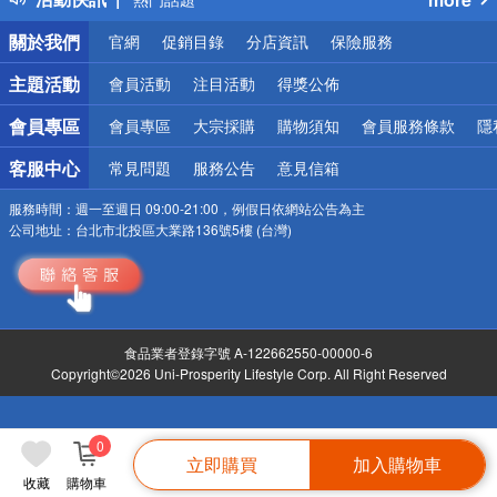
銀行優惠
關於我們
官網
促銷目錄
分店資訊
保險服務
偏遠地區配送
詐騙網頁！請小心！
主題活動
會員活動
注目活動
得獎公佈
會員專區
會員專區
大宗採購
購物須知
會員服務條款
隱
客服中心
常見問題
服務公告
意見信箱
服務時間：
週一至週日 09:00-21:00，例假日依網站公告為主
公司地址：
台北市北投區大業路136號5樓 (台灣)
食品業者登錄字號 A-122662550-00000-6
Copyright©2026 Uni-Prosperity Lifestyle Corp. All Right Reserved
0
立即購買
加入購物車
收藏
購物車