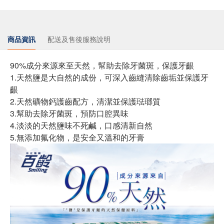
商品資訊
配送及售後服務說明
90%成分來源來至天然，幫助去除牙菌斑，保護牙齦
1.天然鹽是大自然的成份，可深入齒縫清除齒垢並保護牙
齦
2.天然礦物鈣護齒配方，清潔並保護琺瑯質
3.幫助去除牙菌斑，預防口腔異味
4.淡淡的天然鹽味不死鹹，口感清新自然
5.無添加氟化物，是安全又溫和的牙膏