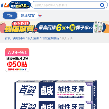
宅配
到店取貨
首頁
/ 美妝個清
/ 個人清潔
/ 口腔清潔用品
/ 成人牙膏