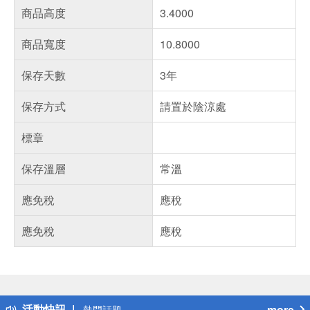
商品高度
3.4000
商品寬度
10.8000
保存天數
3年
保存方式
請置於陰涼處
標章
保存溫層
常溫
應免稅
應稅
應免稅
應稅
偏遠地區配送
詐騙網頁！請小心！
得獎公告
活動快訊
more
熱門話題