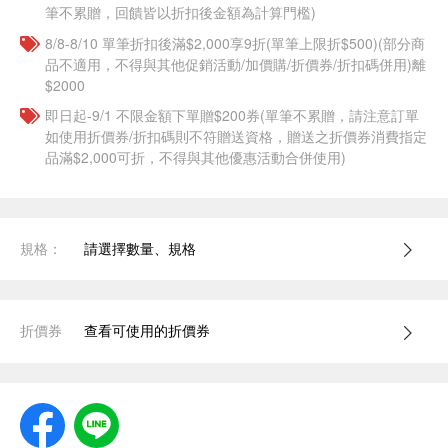
筆不累贈，回饋皆以折扣後金額為計算門檻)
8/8-8/10 單筆折扣後滿$2,000享9折(單筆上限折$500)(部分商
品不適用，不得與其他促銷活動/加價購/折價券/折扣碼併用)離
$2000
即日起-9/1 不限金額下單贈$200券(單筆不累贈，請注意訂單
如使用折價券/折扣碼則不符贈送資格，贈送之折價券消費指定
品滿$2,000可折，不得與其他優惠活動合併使用)
規格：
請選擇數量、規格
折價券
查看可使用的折價券