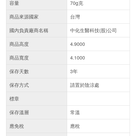
容量
70g克
商品來源國家
台灣
國內負責廠商名稱
中化生醫科技(股)公司
商品高度
4.9000
商品寬度
4.1000
保存天數
3年
保存方式
請置於陰涼處
標章
保存溫層
常溫
應免稅
應稅