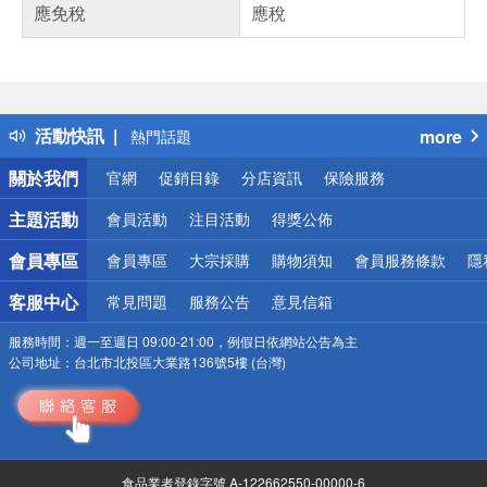
應免稅
應稅
偏遠地區配送
詐騙網頁！請小心！
得獎公告
活動快訊
more
熱門話題
銀行優惠
關於我們
官網
促銷目錄
分店資訊
保險服務
偏遠地區配送
詐騙網頁！請小心！
主題活動
會員活動
注目活動
得獎公佈
會員專區
會員專區
大宗採購
購物須知
會員服務條款
隱
客服中心
常見問題
服務公告
意見信箱
服務時間：
週一至週日 09:00-21:00，例假日依網站公告為主
公司地址：
台北市北投區大業路136號5樓 (台灣)
食品業者登錄字號 A-122662550-00000-6