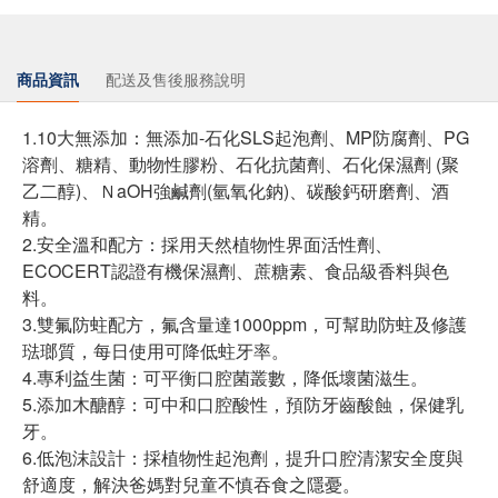
商品資訊
配送及售後服務說明
1.10大無添加：無添加-石化SLS起泡劑、MP防腐劑、PG
溶劑、糖精、動物性膠粉、石化抗菌劑、石化保濕劑 (聚
乙二醇)、ＮaOH強鹹劑(氫氧化鈉)、碳酸鈣研磨劑、酒
精。
2.安全溫和配方：採用天然植物性界面活性劑、
ECOCERT認證有機保濕劑、蔗糖素、食品級香料與色
料。
3.雙氟防蛀配方，氟含量達1000ppm，可幫助防蛀及修護
琺瑯質，每日使用可降低蛀牙率。
4.專利益生菌：可平衡口腔菌叢數，降低壞菌滋生。
5.添加木醣醇：可中和口腔酸性，預防牙齒酸蝕，保健乳
牙。
6.低泡沫設計：採植物性起泡劑，提升口腔清潔安全度與
舒適度，解決爸媽對兒童不慎吞食之隱憂。