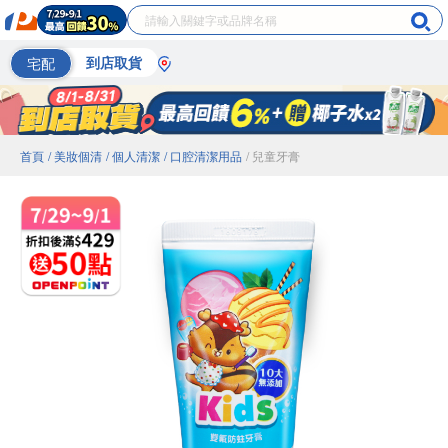
宅配
到店取貨
首頁
/ 美妝個清
/ 個人清潔
/ 口腔清潔用品
/ 兒童牙膏