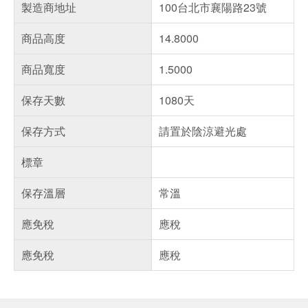
製造商地址
100台北市襄陽路23號
商品高度
14.8000
商品寬度
1.5000
保存天數
1080天
保存方式
請置於陰涼避光處
標章
保存溫層
常溫
應免稅
應稅
應免稅
應稅
偏遠地區配送
詐騙網頁！請小心！