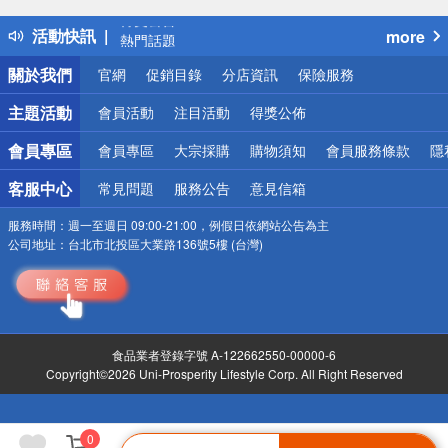
得獎公告
活動快訊
more
熱門話題
銀行優惠
關於我們
官網
促銷目錄
分店資訊
保險服務
偏遠地區配送
詐騙網頁！請小心！
主題活動
會員活動
注目活動
得獎公佈
會員專區
會員專區
大宗採購
購物須知
會員服務條款
隱
客服中心
常見問題
服務公告
意見信箱
服務時間：
週一至週日 09:00-21:00，例假日依網站公告為主
公司地址：
台北市北投區大業路136號5樓 (台灣)
食品業者登錄字號 A-122662550-00000-6
Copyright©2026 Uni-Prosperity Lifestyle Corp. All Right Reserved
0