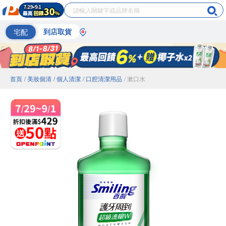
宅配
到店取貨
首頁
/ 美妝個清
/ 個人清潔
/ 口腔清潔用品
/ 漱口水