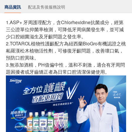
商品資訊
配送及售後服務說明
1.ASP+ 牙周護理配方，含Chlorhexidine抗菌成分，經第
三公證單位抑菌率檢測，可降低牙周病菌發生率，並可減
少口腔細菌滋生及牙齦問題之發生率。
2.TOTAROL植物性護齦配方為紐西蘭BioGro有機認證之桃
柘羅漢松木植物活性劑，可修復牙齦問題，改善壞口氣，
預防口腔異味。
3.無添加酒精，PH值偏中性，溫和不刺激，適合有牙周問
題困擾者或牙齒矯正者為日常口腔清潔保健使用。