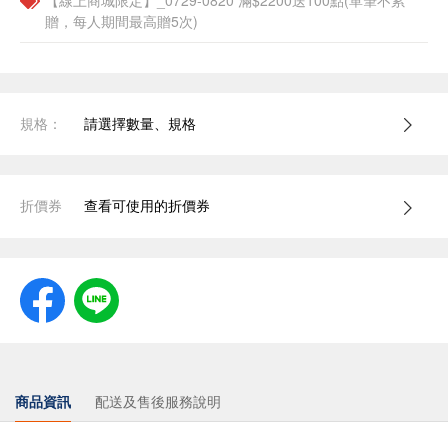
【線上商城限定】_0729-0820 滿$2200送100點(單筆不累
贈，每人期間最高贈5次)
規格：
請選擇數量、規格
折價券
查看可使用的折價券
商品資訊
配送及售後服務說明