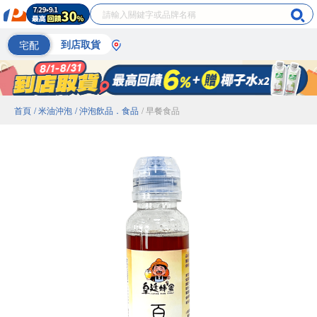
宅配
到店取貨
首頁
/ 米油沖泡
/ 沖泡飲品．食品
/ 早餐食品