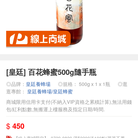
[皇廷] 百花蜂蜜500g隨手瓶
◎品牌：
皇廷養蜂場
◎規格： 500g x 1 x 1瓶
◎逛
逛專館：
皇廷養蜂場/皇廷蜂蜜
商城限用信用卡支付(不納入VIP資格之累積計算),無法用錢
包/紅利點數,無搬運上樓服務及指定日期/時間.
$
450