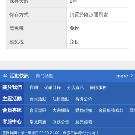
保存天數
2年
保存方式
請置於陰涼通風處
應免稅
免稅
應免稅
免稅
偏遠地區配送
詐騙網頁！請小心！
得獎公告
活動快訊
more
熱門話題
銀行優惠
關於我們
官網
促銷目錄
分店資訊
保險服務
偏遠地區配送
詐騙網頁！請小心！
主題活動
會員活動
注目活動
得獎公佈
會員專區
會員專區
大宗採購
購物須知
會員服務條款
隱
客服中心
常見問題
服務公告
意見信箱
服務時間：
週一至週日 09:00-21:00，例假日依網站公告為主