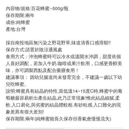
內容物/規格:百花蜂蜜--500g/瓶
保存期限:兩年
成份:純蜂蜜
產地:台灣
採自南投地區無污染之野花野草,味道清香口感滑順!!
保存方式:請置於陰涼通風處
食用方式：沖泡蜂蜜時可以冷水或溫開水沖調，甜度依個
人喜好調配，若加入牛奶.咖啡或果汁飲用，口感更香醇美
味，亦可調製西點及配合藥膳食用！
建議事項： 因幼兒腸道尚未發育完全，不建議一歲以下幼
兒吃蜂蜜。
說明:蜂蜜具有結晶的特性,當低溫14~15度C時,蜂蜜中的葡
萄糖最容易析出產生結晶,此乃正常現象!惟此結晶細膩.柔
軟.入口易化,與劣蜜的結晶體較粗.有砂粒感.入口難化的現
象差異有很大差別!
保存期限:兩年(純蜂蜜能長久保存但香氣會慢慢流失)