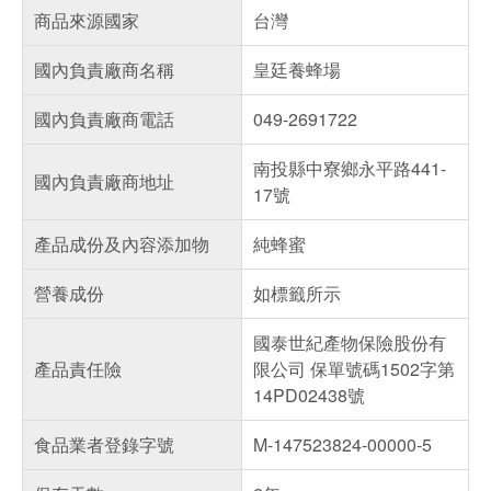
商品來源國家
台灣
國內負責廠商名稱
皇廷養蜂場
國內負責廠商電話
049-2691722
南投縣中寮鄉永平路441-
國內負責廠商地址
17號
產品成份及內容添加物
純蜂蜜
營養成份
如標籤所示
國泰世紀產物保險股份有
產品責任險
限公司 保單號碼1502字第
14PD02438號
食品業者登錄字號
M-147523824-00000-5