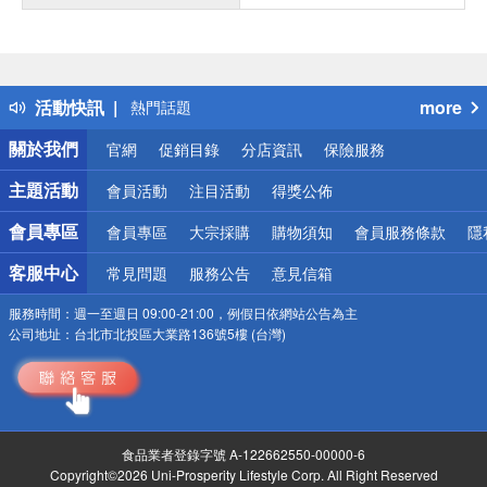
偏遠地區配送
詐騙網頁！請小心！
得獎公告
活動快訊
more
熱門話題
銀行優惠
關於我們
官網
促銷目錄
分店資訊
保險服務
偏遠地區配送
詐騙網頁！請小心！
主題活動
會員活動
注目活動
得獎公佈
會員專區
會員專區
大宗採購
購物須知
會員服務條款
隱
客服中心
常見問題
服務公告
意見信箱
服務時間：
週一至週日 09:00-21:00，例假日依網站公告為主
公司地址：
台北市北投區大業路136號5樓 (台灣)
食品業者登錄字號 A-122662550-00000-6
Copyright©2026 Uni-Prosperity Lifestyle Corp. All Right Reserved