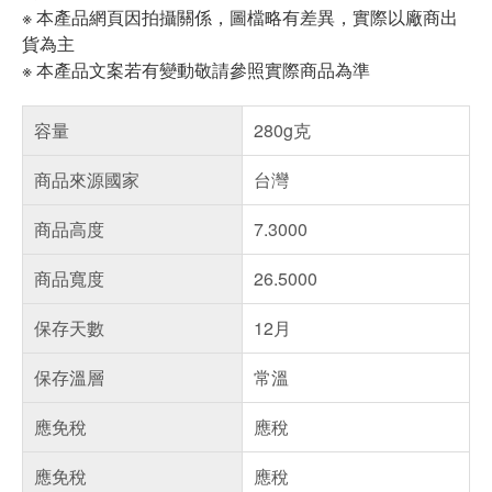
※ 本產品網頁因拍攝關係，圖檔略有差異，實際以廠商出
貨為主
※ 本產品文案若有變動敬請參照實際商品為準
容量
280g克
商品來源國家
台灣
商品高度
7.3000
商品寬度
26.5000
保存天數
12月
保存溫層
常溫
應免稅
應稅
應免稅
應稅