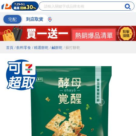
宅配
到店取貨
首頁
/ 飲料零食
/ 精選餅乾
/ 鹹餅乾
/ 蘇打餅乾