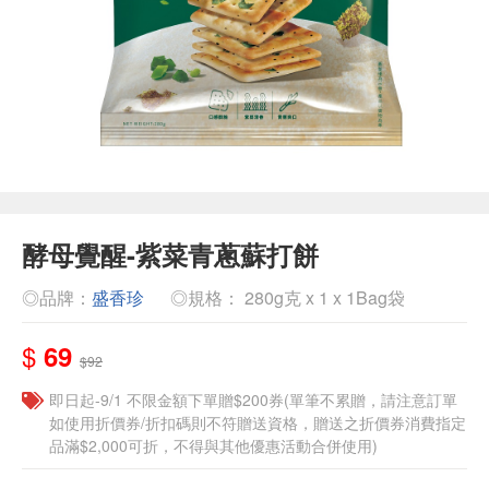
酵母覺醒-紫菜青蔥蘇打餅
◎品牌：
盛香珍
◎規格： 280g克 x 1 x 1Bag袋
$
69
$92
即日起-9/1 不限金額下單贈$200券(單筆不累贈，請注意訂單
如使用折價券/折扣碼則不符贈送資格，贈送之折價券消費指定
品滿$2,000可折，不得與其他優惠活動合併使用)