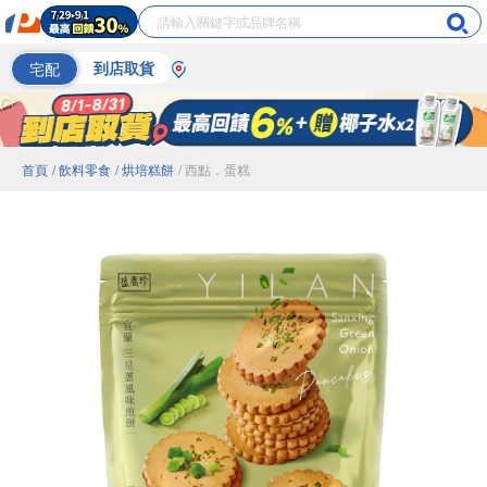
宅配
到店取貨
首頁
/ 飲料零食
/ 烘培糕餅
/ 西點．蛋糕