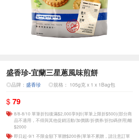
盛香珍-宜蘭三星蔥風味煎餅
◎品牌：
盛香珍
◎規格： 105g克 x 1 x 1Bag包
$
79
8/8-8/10 單筆折扣後滿$2,000享9折(單筆上限折$500)(部分商
品不適用，不得與其他促銷活動/加價購/折價券/折扣碼併用)離
$2000
即日起-9/1 不限金額下單贈$200券(單筆不累贈，請注意訂單