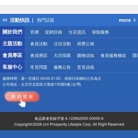
偏遠地區配送
詐騙網頁！請小心！
得獎公告
活動快訊
more
熱門話題
銀行優惠
關於我們
官網
促銷目錄
分店資訊
保險服務
偏遠地區配送
詐騙網頁！請小心！
主題活動
會員活動
注目活動
得獎公佈
會員專區
會員專區
大宗採購
購物須知
會員服務條款
隱
客服中心
常見問題
服務公告
意見信箱
服務時間：
週一至週日 09:00-21:00，例假日依網站公告為主
公司地址：
台北市北投區大業路136號5樓 (台灣)
食品業者登錄字號 A-122662550-00000-6
Copyright©2026 Uni-Prosperity Lifestyle Corp. All Right Reserved