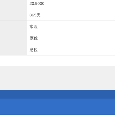
20.9000
365天
常溫
應稅
應稅
送
請小心！