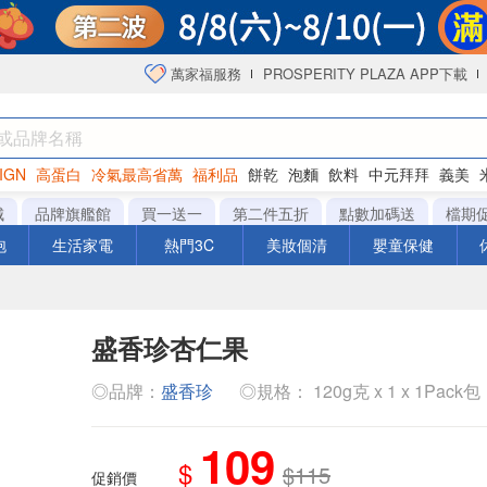
萬家福服務
PROSPERITY PLAZA APP下載
IGN
高蛋白
冷氣最高省萬
福利品
餅乾
泡麵
飲料
中元拜拜
義美
海苔
城
品牌旗艦館
買一送一
第二件五折
點數加碼送
檔期
泡
生活家電
熱門3C
美妝個清
嬰童保健
盛香珍杏仁果
◎品牌：
盛香珍
◎規格： 120g克 x 1 x 1Pack包
109
$
$115
促銷價