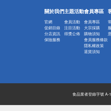
偏遠地區配
關於我們
主題活動
會員專區
詐騙網頁！
官網
會員活動
會員專區
促銷目錄
注目活動
大宗採購
分店資訊
得獎公佈
購物須知
保險服務
會員服務條款
隱私權政策
退貨須知
食品業者登錄字號 A-122