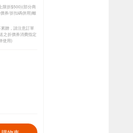
筆上限折$500)(部分商
價券/折扣碼併用)離
筆不累贈，請注意訂單
贈送之折價券消費指定
併使用)
入購物車