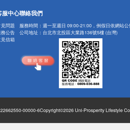
送
客服中心
聯絡我們
請小心！
常見問題
服務時間：
週一至週日 09:00-21:00，例假日依網站
服務公告
公司地址：
台北市北投區大業路136號5樓 (台灣)
意見信箱
662550-00000-6
Copyright©2026 Uni-Prosperity Lifestyle Co