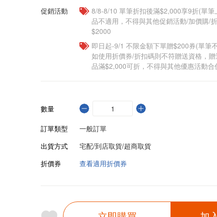
促銷活動
8/8-8/10 單筆折扣後滿$2,000享9折(單
品不適用，不得與其他促銷活動/加價購/折
$2000
即日起-9/1 不限金額下單贈$200券(單
如使用折價券/折扣碼則不符贈送資格，
品滿$2,000可折，不得與其他優惠活動合
數量
訂單類型
一般訂單
出貨方式
宅配/到店取貨/超商取貨
折價券
查看適用折價券
立即購買
加