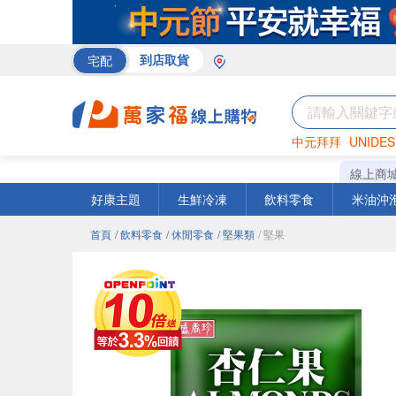
宅配
到店取貨
中元拜拜
UNIDES
巧克力
罐頭
咖啡
線上商
好康主題
生鮮冷凍
飲料零食
米油沖
首頁
/ 飲料零食
/ 休閒零食
/ 堅果類
/ 堅果