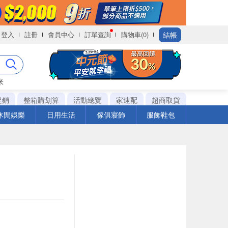
結帳
登入
註冊
會員中心
訂單查詢
購物車(0)
米
促銷
整箱購划算
活動總覽
家速配
超商取貨
休閒娛樂
日用生活
傢俱寢飾
服飾鞋包