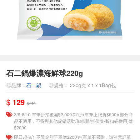
石二鍋爆濃海鮮球220g
◎品牌：
石二鍋
◎規格： 220g克 x 1 x 1Bag包
$
129
$149
8/8-8/10 單筆折扣後滿$2,000享9折(單筆上限折$500)(部分商
品不適用，不得與其他促銷活動/加價購/折價券/折扣碼併用)離
$2000
即日起-9/1 不限金額下單贈$200券(單筆不累贈，請注意訂單