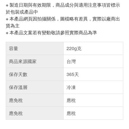
※ 製造日期與有效期限，商品成分與適用注意事項皆標示
於包裝或產品中
※ 本產品網頁因拍攝關係，圖檔略有差異，實際以廠商出
貨為主
※ 本產品文案若有變動敬請參照實際商品為準
容量
220g克
商品來源國家
台灣
保存天數
365天
保存溫層
冷凍
應免稅
應稅
應免稅
應稅
偏遠地區配送