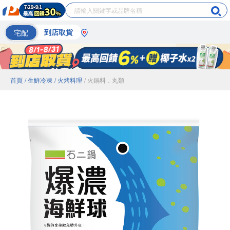
宅配
到店取貨
首頁
/ 生鮮冷凍
/ 火烤料理
/ 火鍋料．丸類