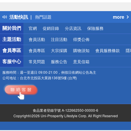
詐騙網頁！請小心！
得獎公告
活動快訊
more
熱門話題
銀行優惠
關於我們
官網
促銷目錄
分店資訊
保險服務
偏遠地區配送
詐騙網頁！請小心！
主題活動
會員活動
注目活動
得獎公佈
會員專區
會員專區
大宗採購
購物須知
會員服務條款
隱
客服中心
常見問題
服務公告
意見信箱
服務時間：
週一至週日 09:00-21:00，例假日依網站公告為主
公司地址：
台北市北投區大業路136號5樓 (台灣)
食品業者登錄字號 A-122662550-00000-6
Copyright©2026 Uni-Prosperity Lifestyle Corp. All Right Reserved